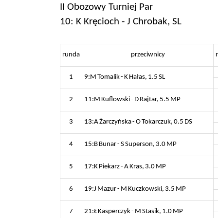
II Obozowy Turniej Par
10: K Kręcioch - J Chrobak, SL
runda
przeciwnicy
1
9:M Tomalik - K Hałas, 1.5 SL
2
11:M Kuflowski - D Rajtar, 5.5 MP
3
13:A Żarczyńska - O Tokarczuk, 0.5 DS
4
15:B Bunar - S Superson, 3.0 MP
5
17:K Piekarz - A Kras, 3.0 MP
6
19:J Mazur - M Kuczkowski, 3.5 MP
7
21:Ł Kasperczyk - M Stasik, 1.0 MP