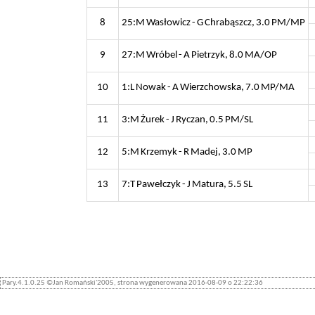
8
25:M Wasłowicz - G Chrabąszcz, 3.0 PM/MP
9
27:M Wróbel - A Pietrzyk, 8.0 MA/OP
10
1:L Nowak - A Wierzchowska, 7.0 MP/MA
11
3:M Żurek - J Ryczan, 0.5 PM/SL
12
5:M Krzemyk - R Madej, 3.0 MP
13
7:T Pawełczyk - J Matura, 5.5 SL
Pary.4.1.0.25 ©Jan Romański'2005, strona wygenerowana 2016-08-09 o 22:22:36