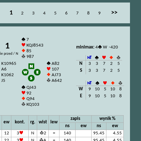
1
>>
2
3
4
5
6
7
8
9
7
1
KQJ8543
minimax:
4
W -420
85
ie przed / N
987
N
3
3
7
2
5
K10965
A82
A6
107
S
3
3
7
2
5
K1062
AJ73
J5
A642
QJ43
W
9
10
5
10
8
92
E
9
10
5
10
8
Q94
KQ103
zapis
wynik %
ew
kont.
rg.
wist
lew
ns
ew
ns
ew
12
3
N
2
=
140
95.45
4.55
22
3
N
A
=
140
95.45
4.55