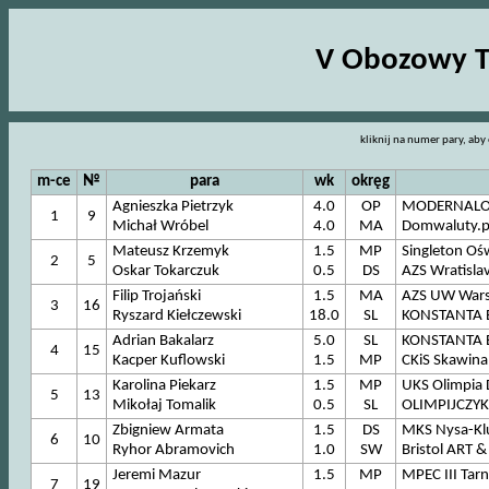
V Obozowy Tu
kliknij na numer pary, aby 
m-ce
№
para
wk
okręg
Agnieszka Pietrzyk
4.0
OP
MODERNALO
1
9
Michał Wróbel
4.0
MA
Domwaluty.p
Mateusz Krzemyk
1.5
MP
Singleton Oś
2
5
Oskar Tokarczuk
0.5
DS
AZS Wratislav
Filip Trojański
1.5
MA
AZS UW Warsz
3
16
Ryszard Kiełczewski
18.0
SL
KONSTANTA Bi
Adrian Bakalarz
5.0
SL
KONSTANTA Bi
4
15
Kacper Kuflowski
1.5
MP
CKiS Skawina 
Karolina Piekarz
1.5
MP
UKS Olimpia
5
13
Mikołaj Tomalik
0.5
SL
OLIMPIJCZYK 
Zbigniew Armata
1.5
DS
MKS Nysa-Kl
6
10
Ryhor Abramovich
1.0
SW
Bristol ART 
Jeremi Mazur
1.5
MP
MPEC III Tar
7
19