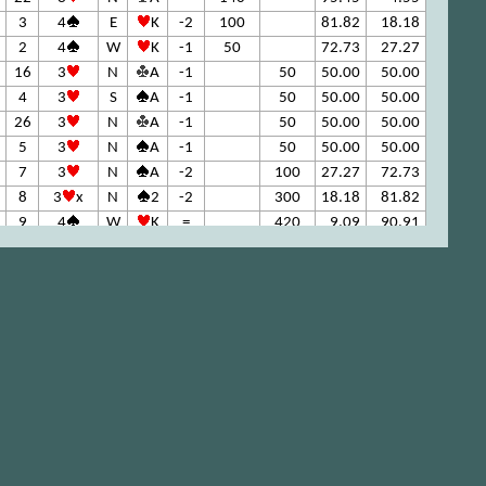
3
4
E
K
-2
100
81.82
18.18
2
4
W
K
-1
50
72.73
27.27
16
3
N
A
-1
50
50.00
50.00
4
3
S
A
-1
50
50.00
50.00
26
3
N
A
-1
50
50.00
50.00
5
3
N
A
-1
50
50.00
50.00
7
3
N
A
-2
100
27.27
72.73
8
3
x
N
2
-2
300
18.18
81.82
9
4
W
K
=
420
9.09
90.91
20
4
x
W
K
=
590
0.00
100.00
24
średnia
0.00
60.00