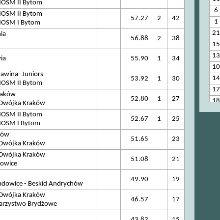
OSM II Bytom
6
OSM II Bytom
57.27
2
42
1
OSM I Bytom
21
ia
56.88
2
38
15
13
ia
55.90
1
34
10
awina- Juniors
14
53.92
1
30
OSM II Bytom
17
raków
52.80
1
27
18
 Dwójka Kraków
23
OSM II Bytom
52.67
1
25
25
OSM I Bytom
nów
51.65
23
 Dwójka Kraków
 Dwójka Kraków
51.08
21
towice
49.90
19
adowice - Beskid Andrychów
 Dwójka Kraków
46.57
17
warzystwo Brydżowe
43.82
15