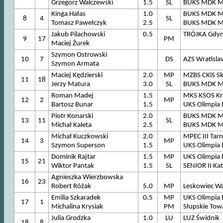
Grzegorz Walczewski
1.5
SL
BUKS MDK M
Kinga Hałas
1.0
BUKS MDK M
8
4
SL
Tomasz Pawełczyk
2.5
BUKS MDK M
Jakub Pilachowski
0.5
TRÓJKA Gdyn
9
17
PM
Maciej Żurek
Szymon Ostrowski
10
7
DS
AZS Wratislav
Szymon Armata
Maciej Kędzierski
2.0
MP
MZBS CKiS Sk
11
18
Jerzy Matura
3.0
SL
BUKS MDK M
Roman Madej
1.5
MKS KSOS K
12
2
MP
Bartosz Bunar
1.5
UKS Olimpia
Piotr Konarski
2.0
BUKS MDK M
13
11
SL
Michał Kaleta
2.5
BUKS MDK M
Michał Kuczkowski
2.0
MPEC III Tar
14
3
MP
Szymon Superson
1.5
UKS Olimpia
Dominik Rajtar
1.5
MP
UKS Olimpia
15
21
Wiktor Pantak
1.5
SL
SENIOR II Ka
Agnieszka Wierzbowska
16
23
Robert Różak
5.0
MP
Leskowiec W
Emilia Szkaradek
0.5
MP
UKS Olimpia
17
1
Michalina Krysiak
PM
Słupskie To
Julia Grodzka
1.0
LU
LUZ Świdnik
18
8