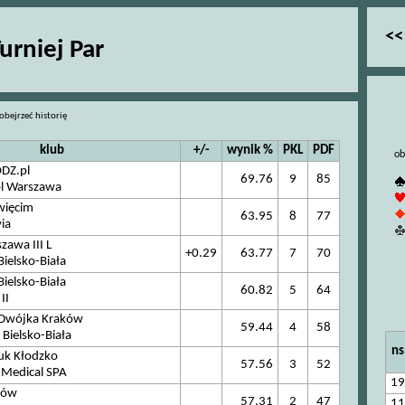
<<
rniej Par
obejrzeć historię
klub
+/-
wynik %
PKL
PDF
ob
DZ.pl
69.76
9
85
l Warszawa
więcim
63.95
8
77
ia
awa III L
+0.29
63.77
7
70
elsko-Biała
elsko-Biała
60.82
5
64
II
 Dwójka Kraków
59.44
4
58
Bielsko-Biała
ns
uk Kłodzko
57.56
3
52
& Medical SPA
19
nów
57.31
2
47
11