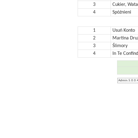
3
Cukier, Wata
4
Spóźnieni
1
Usuń Konto
2
Martina Dru
3
Ślimory
4
In Te Confin
Admin.5.0.0.4