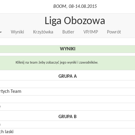
BOOM, 08-14.08.2015
Liga Obozowa
Wyniki
Krzyżówka
Butler
VP/IMP
Powrót
WYNIKI
Kliknij na team żeby zobaczyć jego wyniki i zawodników.
GRUPA A
rtych Team
N
e
GRUPA B
a
ch laski