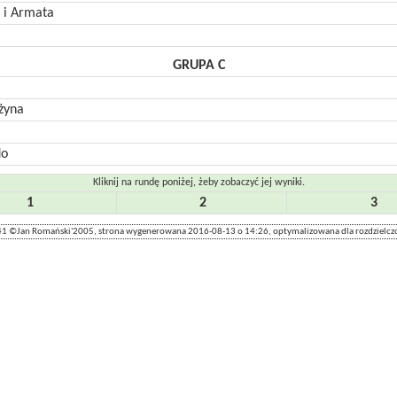
 i Armata
GRUPA C
żyna
do
Kliknij na rundę poniżej, żeby zobaczyć jej wyniki.
1
2
3
1 ©Jan Romański'2005, strona wygenerowana 2016-08-13 o 14:26, optymalizowana dla rozdzielcz