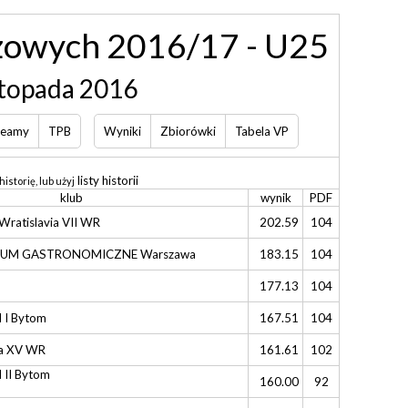
eżowych 2016/17 - U25
stopada 2016
eamy
TPB
Wyniki
Zbiorówki
Tabela VP
listy historii
historię, lub użyj
klub
wynik
PDF
atislavia VII WR
202.59
104
KUM GASTRONOMICZNE Warszawa
183.15
104
177.13
104
I Bytom
167.51
104
ia XV WR
161.61
102
II Bytom
160.00
92