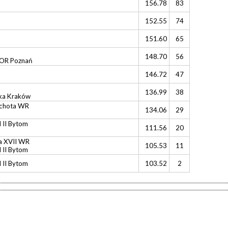
156.78
83
152.55
74
151.60
65
148.70
56
R Poznań
146.72
47
136.99
38
ka Kraków
achota WR
134.06
29
II Bytom
111.56
20
a XVII WR
105.53
11
II Bytom
II Bytom
103.52
2