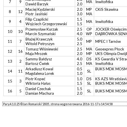
7
9
MA
Inwitofitka
Dawid Barzyk
2.0
Maciej Kędzierski
2.0
MP
CKiS Skawina
8
12
Piotr Jasiński
3.0
MA
Filip Czaplicki
1.5
9
4
MA
Inwitofitka
Wojciech Grzegorzewski
1.5
Przemysław Kurzak
2.5
OP
JOCKER Oświęcim
10
10
Marcin Szymański
4.0
WP
DĄBRÓWKA SENIO
Błażej Krawczyk
5.0
11
7
MP
MPEC I Tarnów
Witold Petryszyn
2.5
Tomasz Wiśniewski
2.5
MA
Geoexpres Płock
12
16
Maja Mrozek
2.0
MP
UKS Olimpia Dwój
Sammy Bałdysz
4.0
DS
KS Gwardia V Str
13
2
Bartosz Ćwiek
2.5
MA
Inwitofitka
Arkadiusz Kowal
0.5
BUKS MDK MOSM 
14
11
SL
Magdalena Lorek
1.0
Piotr Kopeć
1.0
DS
KS AZS Wratislavi
15
3
Wiktoria Hałas
1.5
SL
BUKS MDK MOSM 
Daniel Czechak
1.5
16
5
SL
BUKS MDK MOSM 
Damian Machura
2.0
Pary.4.1.0.25 ©Jan Romański'2005, strona wygenerowana 2016-11-17 o 14:54:58