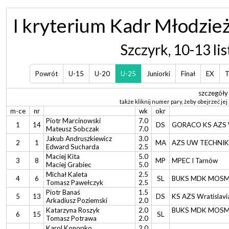
I kryterium Kadr Młodzi
Szczyrk, 10-13 li
Powrót
U-15
U-20
U-25
Juniorki
Finał
EX
T
szczegóły
także kliknij numer pary, żeby obejrzeć jej 
m-ce
nr
wk
okr
Piotr Marcinowski
7.0
1
14
DS
GORACO KS AZS Wr
Mateusz Sobczak
7.0
Jakub Andruszkiewicz
3.0
2
1
MA
AZS UW TECHNI
Edward Sucharda
2.5
Maciej Kita
5.0
3
8
MP
MPEC I Tarnów
Maciej Grabiec
5.0
Michał Kaleta
2.5
4
6
SL
BUKS MDK MOSM 
Tomasz Pawełczyk
2.5
Piotr Banaś
1.5
5
13
DS
KS AZS Wratislav
Arkadiusz Poziemski
2.0
Katarzyna Roszyk
2.0
BUKS MDK MOSM 
6
15
SL
Tomasz Potrawa
2.0
Karol Konopko
2.0