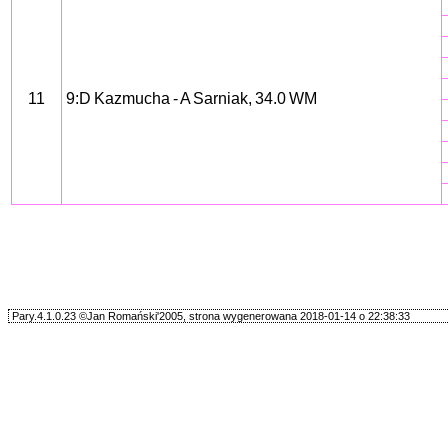
11
9:D Kazmucha - A Sarniak, 34.0 WM
Pary.4.1.0.23 ©Jan Romański'2005, strona wygenerowana 2018-01-14 o 22:38:33