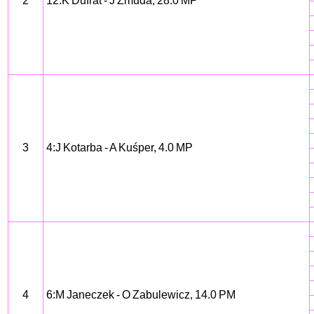
2
12:K Dufrat - J Żmuda, 28.0 MP
3
4:J Kotarba - A Kuśper, 4.0 MP
4
6:M Janeczek - O Zabulewicz, 14.0 PM