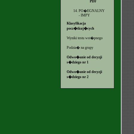
PDF
PO�EGNALNY
- IMPY
Klasyfikacja
pocz�tkuj�cych
Wyniki testu wst�pnego
Podzia� na grupy
Odwo�anie od decyzji
s�dziego nr 1
Odwo�anie od decyzji
s�dziego nr 2