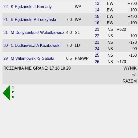
13
EW
+790
22
K Pędziński-J Bernady
WP
14
EW
+100
15
EW
+490
21
B Pędziński-P Tuczyński
7.0
WP
16
EW
+100
21
NS
+620
31
M Denysenko-J Wołodkiewicz
4.0
SL
22
NS
-100
23
NS
-170
30
C Dudkiewicz-A Kozikowski
7.0
LD
24
NS
-90
25
NS
-150
29
M Wilamowski-S Sabała
0.5
PM/WP
26
NS
+170
ROZDANIA NIE GRANE: 17 18 19 20
WYNIK
+/-
RAZEM