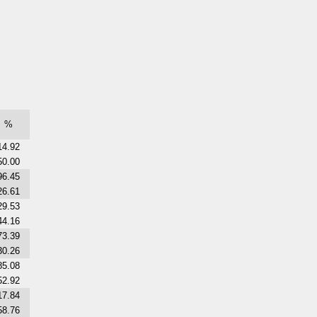
%
14.92
50.00
96.45
26.61
29.53
44.16
73.39
30.26
85.08
52.92
17.84
58.76