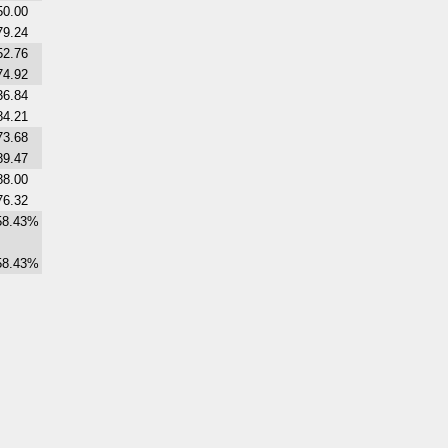
50.00
79.24
52.76
74.92
36.84
84.21
73.68
89.47
88.00
76.32
58.43%
58.43%