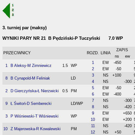
3. turniej par (maksy)
WYNIKI PARY NR 21 B Pędziński-P Tuczyński 7.0 WP
ZAPIS
PRZECIWNICY
ROZD.
LINIA
ns
ew
1
EW
-450
1
B Aleksy-M Zimniewicz
1.5
WP
2
EW
-50
3
NS
+100
8
B Cynapold-M Feliniak
LD
4
NS
-300
5
EW
-50
2
D Gierczyńska-Ł Nierzwicki
0.5
PM
6
EW
-400
7
NS
-300
9
Ł Świtoń-D Semberecki
LD/WP
8
NS
-420
9
EW
+650
3
P Wiśniewski-T Wiśniewski
WP
10
EW
+200
11
NS
-420
10
Z Majerowska-R Kowalewski
PM
12
NS
+50