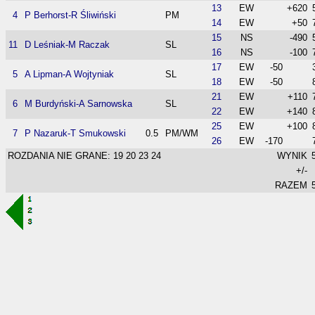
13
EW
+620
4
P Berhorst-R Śliwiński
PM
14
EW
+50
15
NS
-490
11
D Leśniak-M Raczak
SL
16
NS
-100
17
EW
-50
5
A Lipman-A Wojtyniak
SL
18
EW
-50
21
EW
+110
6
M Burdyński-A Sarnowska
SL
22
EW
+140
25
EW
+100
7
P Nazaruk-T Smukowski
0.5
PM/WM
26
EW
-170
ROZDANIA NIE GRANE: 19 20 23 24
WYNIK
+/-
RAZEM