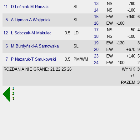
13
NS
-790
11
D Leśniak-M Raczak
SL
14
NS
-100
15
EW
+940
6
5
A Lipman-A Wojtyniak
SL
16
EW
-100
17
NS
-50
4
12
Ł Sobczak-M Makulec
0.5
LD
18
NS
-100
19
EW
-130
3
6
M Burdyński-A Sarnowska
SL
20
EW
+670
9
23
EW
+140
5
7
P Nazaruk-T Smukowski
0.5
PM/WM
24
EW
-100
2
ROZDANIA NIE GRANE: 21 22 25 26
WYNIK
3
+/-
RAZEM
3