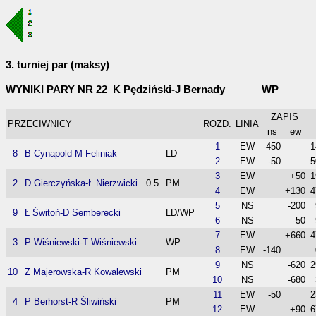
3. turniej par (maksy)
WYNIKI PARY NR 22 K Pędziński-J Bernady WP
ZAPIS
PRZECIWNICY
ROZD.
LINIA
ns
ew
1
EW
-450
1
8
B Cynapold-M Feliniak
LD
2
EW
-50
5
3
EW
+50
1
2
D Gierczyńska-Ł Nierzwicki
0.5
PM
4
EW
+130
4
5
NS
-200
9
Ł Świtoń-D Semberecki
LD/WP
6
NS
-50
7
EW
+660
4
3
P Wiśniewski-T Wiśniewski
WP
8
EW
-140
9
NS
-620
2
10
Z Majerowska-R Kowalewski
PM
10
NS
-680
11
EW
-50
2
4
P Berhorst-R Śliwiński
PM
12
EW
+90
6