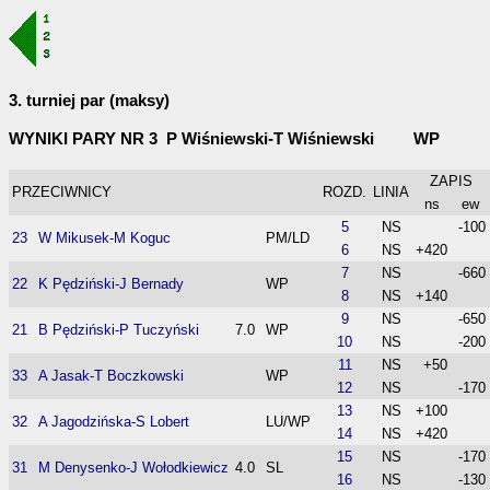
3. turniej par (maksy)
WYNIKI PARY NR 3 P Wiśniewski-T Wiśniewski WP
ZAPIS
PRZECIWNICY
ROZD.
LINIA
ns
ew
5
NS
-100
23
W Mikusek-M Koguc
PM/LD
6
NS
+420
7
NS
-660
22
K Pędziński-J Bernady
WP
8
NS
+140
9
NS
-650
21
B Pędziński-P Tuczyński
7.0
WP
10
NS
-200
11
NS
+50
33
A Jasak-T Boczkowski
WP
12
NS
-170
13
NS
+100
32
A Jagodzińska-S Lobert
LU/WP
14
NS
+420
15
NS
-170
31
M Denysenko-J Wołodkiewicz
4.0
SL
16
NS
-130