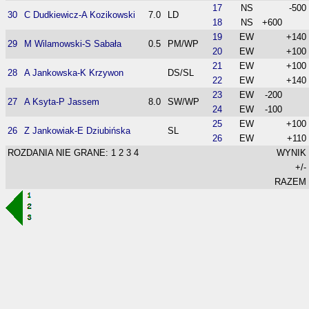
17
NS
-500
30
C Dudkiewicz-A Kozikowski
7.0
LD
18
NS
+600
19
EW
+140
29
M Wilamowski-S Sabała
0.5
PM/WP
20
EW
+100
21
EW
+100
28
A Jankowska-K Krzywon
DS/SL
22
EW
+140
23
EW
-200
27
A Ksyta-P Jassem
8.0
SW/WP
24
EW
-100
25
EW
+100
26
Z Jankowiak-E Dziubińska
SL
26
EW
+110
ROZDANIA NIE GRANE: 1 2 3 4
WYNIK
+/-
RAZEM