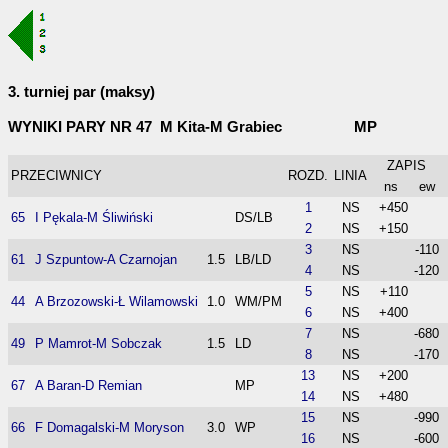
3. turniej par (maksy)
WYNIKI PARY NR 47 M Kita-M Grabiec MP
ZAPIS
PRZECIWNICY
ROZD.
LINIA
ns
ew
1
NS
+450
65
I Pękala-M Śliwiński
DS/LB
2
NS
+150
3
NS
-110
61
J Szpuntow-A Czarnojan
1.5
LB/LD
4
NS
-120
5
NS
+110
44
A Brzozowski-Ł Wilamowski
1.0
WM/PM
6
NS
+400
7
NS
-680
49
P Mamrot-M Sobczak
1.5
LD
8
NS
-170
13
NS
+200
67
A Baran-D Remian
MP
14
NS
+480
15
NS
-990
66
F Domagalski-M Moryson
3.0
WP
16
NS
-600