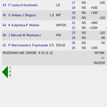
17
NS
-100
43
P Laska-A Kozłowski
LD
18
NS
+630
19
NS
+100
45
G Wadas-J Długosz
1.0
MP
20
NS
-110
21
NS
+660
64
K Kulpińska-P Winkler
WP/DS
22
NS
+1100
23
NS
-110
68
J Milczek-M Wasłowicz
PM
24
NS
-90
25
NS
-50
42
P Marcinowski-Ł Frąckowiak
0.5
DS/LB
26
NS
+200
ROZDANIA NIE GRANE: 9 10 11 12
WYNIK
+/-
RAZEM