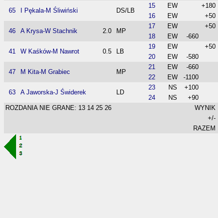
15
EW
+180
65
I Pękala-M Śliwiński
DS/LB
16
EW
+50
17
EW
+50
46
A Krysa-W Stachnik
2.0
MP
18
EW
-660
19
EW
+50
41
W Kaśków-M Nawrot
0.5
LB
20
EW
-580
21
EW
-660
47
M Kita-M Grabiec
MP
22
EW
-1100
23
NS
+100
63
A Jaworska-J Świderek
LD
24
NS
+90
ROZDANIA NIE GRANE: 13 14 25 26
WYNIK
+/-
RAZEM