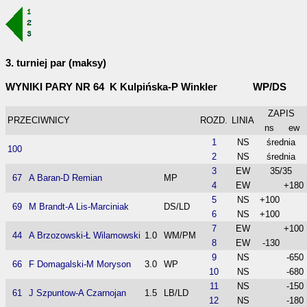
3. turniej par (maksy)
WYNIKI PARY NR 64 K Kulpińska-P Winkler WP/DS
ZAPIS
PRZECIWNICY
ROZD.
LINIA
ns
ew
1
NS
średnia
100
2
NS
średnia
3
EW
35/35
67
A Baran-D Remian
MP
4
EW
+180
5
NS
+100
69
M Brandt-A Lis-Marciniak
DS/LD
6
NS
+100
7
EW
+100
44
A Brzozowski-Ł Wilamowski
1.0
WM/PM
8
EW
-130
9
NS
-650
66
F Domagalski-M Moryson
3.0
WP
10
NS
-680
11
NS
-150
61
J Szpuntow-A Czarnojan
1.5
LB/LD
12
NS
-180