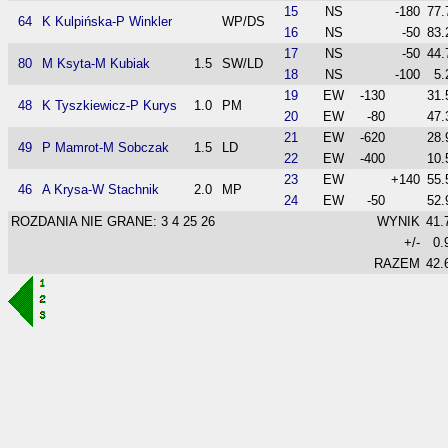
15
NS
-180
77.
64
K Kulpińska-P Winkler
WP/DS
16
NS
-50
83.
17
NS
-50
44.
80
M Ksyta-M Kubiak
1.5
SW/LD
18
NS
-100
5.
19
EW
-130
31.
48
K Tyszkiewicz-P Kurys
1.0
PM
20
EW
-80
47.
21
EW
-620
28.
49
P Mamrot-M Sobczak
1.5
LD
22
EW
-400
10.
23
EW
+140
55.
46
A Krysa-W Stachnik
2.0
MP
24
EW
-50
52.
ROZDANIA NIE GRANE: 3 4 25 26
WYNIK
41.
+/-
0.
RAZEM
42.