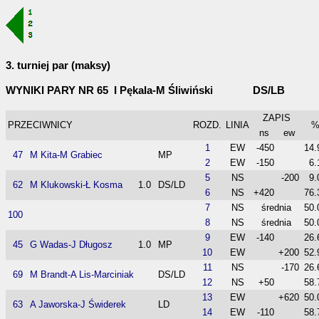
3. turniej par (maksy)
WYNIKI PARY NR 65 I Pękala-M Śliwiński DS/LB
ZAPIS
PRZECIWNICY
ROZD.
LINIA
ns
ew
1
EW
-450
14.
47
M Kita-M Grabiec
MP
2
EW
-150
6.
5
NS
-200
9.
62
M Klukowski-Ł Kosma
1.0
DS/LD
6
NS
+420
76.
7
NS
średnia
50.
100
8
NS
średnia
50.
9
EW
-140
26.
45
G Wadas-J Długosz
1.0
MP
10
EW
+200
52.
11
NS
-170
26.
69
M Brandt-A Lis-Marciniak
DS/LD
12
NS
+50
58.
13
EW
+620
50.
63
A Jaworska-J Świderek
LD
14
EW
-110
58.