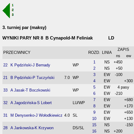
3. turniej par (maksy)
WYNIKI PARY NR 8 B Cynapold-M Feliniak LD
ZAPIS
PRZECIWNICY
ROZD.
LINIA
ns
ew
1
NS
+450
22
K Pędziński-J Bernady
WP
2
NS
+50
3
EW
-100
21
B Pędziński-P Tuczyński
7.0
WP
4
EW
+300
5
EW
4 pasy
33
A Jasak-T Boczkowski
WP
6
EW
-210
7
EW
+680
32
A Jagodzińska-S Lobert
LU/WP
8
EW
+170
9
EW
+650
31
M Denysenko-J Wołodkiewicz
4.0
SL
10
EW
+130
15
NS
-150
28
A Jankowska-K Krzywon
DS/SL
16
NS
+200