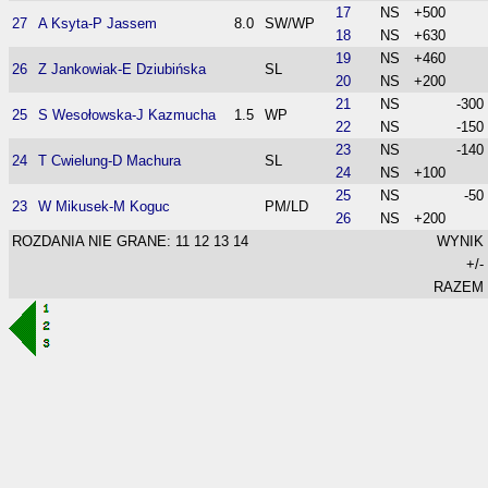
17
NS
+500
27
A Ksyta-P Jassem
8.0
SW/WP
18
NS
+630
19
NS
+460
26
Z Jankowiak-E Dziubińska
SL
20
NS
+200
21
NS
-300
25
S Wesołowska-J Kazmucha
1.5
WP
22
NS
-150
23
NS
-140
24
T Cwielung-D Machura
SL
24
NS
+100
25
NS
-50
23
W Mikusek-M Koguc
PM/LD
26
NS
+200
ROZDANIA NIE GRANE: 11 12 13 14
WYNIK
+/-
RAZEM