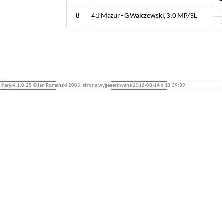
8
4:J Mazur - G Walczewski, 3.0 MP/SL
Pary.4.1.0.25 ©Jan Romański'2005, strona wygenerowana 2016-08-14 o 13:39:39