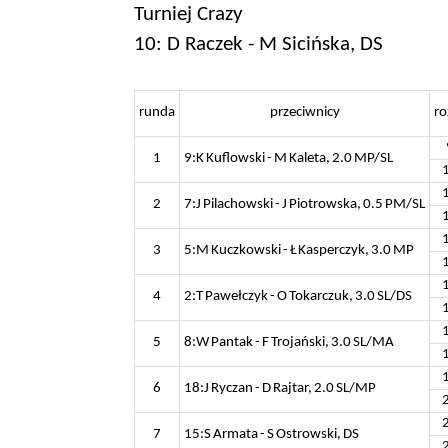
Turniej Crazy
10: D Raczek - M Sicińska, DS
runda
przeciwnicy
ro
1
9:K Kuflowski - M Kaleta, 2.0 MP/SL
2
7:J Pilachowski - J Piotrowska, 0.5 PM/SL
3
5:M Kuczkowski - Ł Kasperczyk, 3.0 MP
4
2:T Pawełczyk - O Tokarczuk, 3.0 SL/DS
5
8:W Pantak - F Trojański, 3.0 SL/MA
6
18:J Ryczan - D Rajtar, 2.0 SL/MP
7
15:S Armata - S Ostrowski, DS