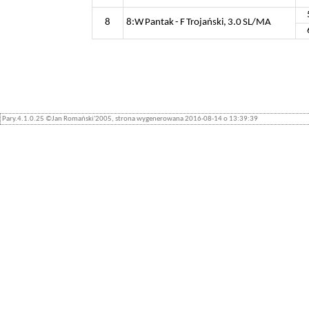
8
8:W Pantak - F Trojański, 3.0 SL/MA
Pary.4.1.0.25 ©Jan Romański'2005, strona wygenerowana 2016-08-14 o 13:39:39