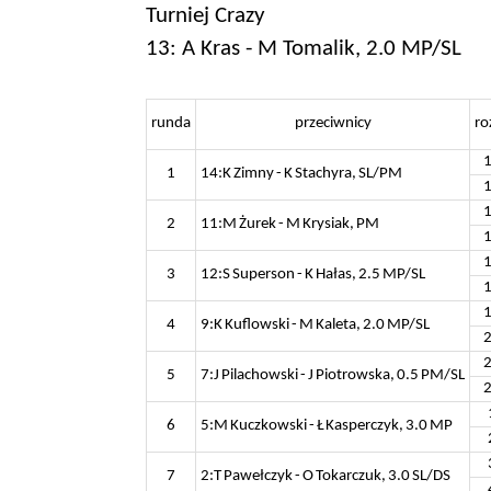
Turniej Crazy
13: A Kras - M Tomalik, 2.0 MP/SL
runda
przeciwnicy
ro
1
14:K Zimny - K Stachyra, SL/PM
2
11:M Żurek - M Krysiak, PM
3
12:S Superson - K Hałas, 2.5 MP/SL
4
9:K Kuflowski - M Kaleta, 2.0 MP/SL
5
7:J Pilachowski - J Piotrowska, 0.5 PM/SL
6
5:M Kuczkowski - Ł Kasperczyk, 3.0 MP
7
2:T Pawełczyk - O Tokarczuk, 3.0 SL/DS