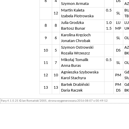
6
4
DS
Szymon Armata
AZ
Martin Kaleta
0.5
BU
12
SL
Izabela Piotrowska
TB
Julia Grodzka
1.0
LU
LU
8
8
Bartosz Bunar
1.5
MP
UK
Karolina Kręcioch
9
6
SL
OL
Jonatan Chrobak
Szymon Ostrowski
AZ
10
5
DS
Rozalia Wrzeszcz
BK
Mikołaj Tomalik
0.5
11
7
SL
OL
Anna Buras
Agnieszka Szybowska
Gd
12
10
PM
Karol Stachyra
Sł
Bartek Drabiński
PM
Gd
13
13
Daria Raczek
DS
BK
Pary.4.1.0.25 ©Jan Romański'2005, strona wygenerowana 2016-08-07 o 00:49:52