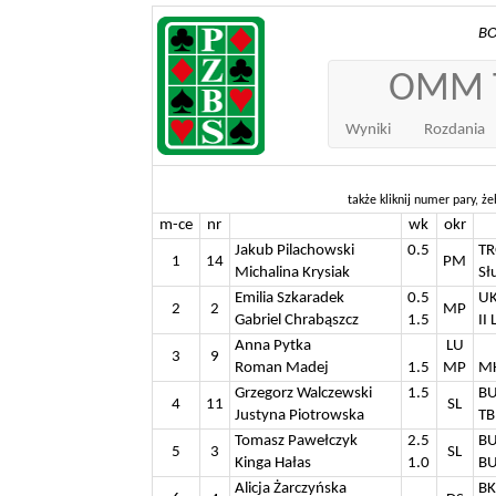
BO
OMM T
Wyniki
Rozdania
także kliknij numer pary, żeb
m-ce
nr
wk
okr
Jakub Pilachowski
0.5
TR
1
14
PM
Michalina Krysiak
Sł
Emilia Szkaradek
0.5
UK
2
2
MP
Gabriel Chrabąszcz
1.5
II
Anna Pytka
LU
3
9
Roman Madej
1.5
MP
MK
Grzegorz Walczewski
1.5
BU
4
11
SL
Justyna Piotrowska
TB
Tomasz Pawełczyk
2.5
BU
5
3
SL
Kinga Hałas
1.0
BU
Alicja Żarczyńska
BK