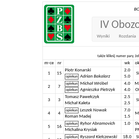
BO
IV Obozo
Wyniki
Rozdania
także kliknij numer pary, żeb
m-ce
nr
wk
o
Piotr Konarski
2.0
1
15
S
Adrian Bakalarz
5.0
Michał Wróbel
4.0
M
2
7
Agnieszka Pietrzyk
4.0
O
Tomasz Pawełczyk
2.5
3
3
S
Michał Kaleta
2.5
Leszek Nowak
7.0
4
4
M
Roman Madej
1.5
Ryhor Abramovich
1.0
S
5
16
Michalina Krysiak
P
Ryszard Kiełczewski
18.0
S