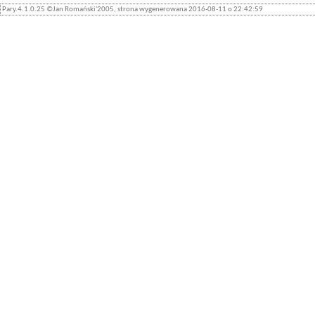
Pary.4.1.0.25 ©Jan Romański'2005, strona wygenerowana 2016-08-11 o 22:42:59