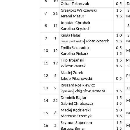
6
10
Oskar Tokarczuk
0.5
D
Grzegorz Walczewski
1.5
S
7
21
Jeremi Mazur
1.5
M
Jonatan Chrobak
8
11
S
Karolina Kręcioch
Kinga Hałas
1.0
S
9
1
Piotr Wzorek
2.5
M
Emilia Szkaradek
0.5
10
12
M
Karolina Piekarz
1.5
Filip Trojański
1.5
M
11
19
Wiktor Pantak
1.5
S
Maciej Żurek
12
5
P
Jakub Pilachowski
0.5
Ryszard Rosikiewicz
13
9
D
Zbigniew Armata
1.5
Dominik Rajtar
1.5
14
22
M
Gabriel Chrabąszcz
1.5
Maciej Kędzierski
2.0
15
6
M
Mateusz Krzemyk
1.5
Szymon Superson
1.5
16
2
M
Bartosz Bunar
1.5