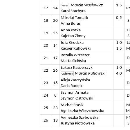
Marcin Wasłowicz
1.5
17
24
P
Karol Stachyra
Mikołaj Tomalik
0.5
18
20
S
Anna Buras
Anna Pytka
L
19
25
Kajetan Zimny
S
Julia Grodzka
1.0
L
20
14
Kacper Kuflowski
1.5
M
Rozalia Wrzeszcz
21
17
D
Marta Sicińska
Łukasz Kasperczyk
1.0
22
26
M
Marcin Kuflowski
4.0
Alicja Żarczyńska
23
18
D
Daria Raczek
Szymon Armata
24
8
D
Szymon Ostrowski
Michał Stasik
M
25
23
Agnieszka Wierzchowska
M
Agnieszka Szybowska
P
26
13
Justyna Piotrowska
S