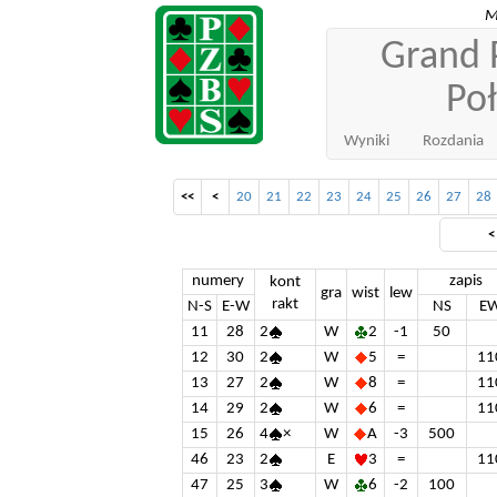
M
Grand P
Po
Wyniki
Rozdania
<<
<
20
21
22
23
24
25
26
27
28
numery
zapis
kont
gra
wist
lew
rakt
N-S
E-W
NS
E
11
28
2
W
2
-1
50
12
30
2
W
5
=
11
13
27
2
W
8
=
11
14
29
2
W
6
=
11
15
26
4
×
W
A
-3
500
46
23
2
E
3
=
11
47
25
3
W
6
-2
100