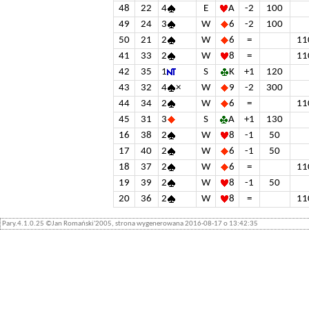
48
22
4
E
A
-2
100
49
24
3
W
6
-2
100
50
21
2
W
6
=
11
41
33
2
W
8
=
11
42
35
1
S
K
+1
120
43
32
4
×
W
9
-2
300
44
34
2
W
6
=
11
45
31
3
S
A
+1
130
16
38
2
W
8
-1
50
17
40
2
W
6
-1
50
18
37
2
W
6
=
11
19
39
2
W
8
-1
50
20
36
2
W
8
=
11
Pary.4.1.0.25 ©Jan Romański'2005, strona wygenerowana 2016-08-17 o 13:42:35