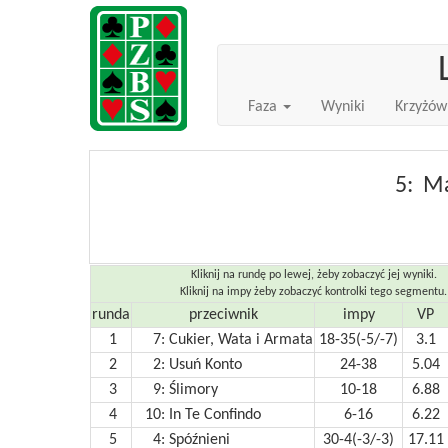
Faza
Wyniki
Krzyżów
5: M
Kliknij na rundę po lewej, żeby zobaczyć jej wyniki.
Kliknij na impy żeby zobaczyć kontrolki tego segmentu.
runda
przeciwnik
impy
VP
1
7:
Cukier, Wata i Armata
18-35(-5/-7)
3.1
2
2:
Usuń Konto
24-38
5.04
3
9:
Ślimory
10-18
6.88
4
10:
In Te Confindo
6-16
6.22
5
4:
Spóźnieni
30-4(-3/-3)
17.11