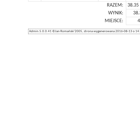
RAZEM:
38.35
WYNIK:
38.
MIEJSCE:
4
Admin.5.0.0.41 ©Jan Romański'2005, strona wygenerowana 2016-08-13 o 14:2