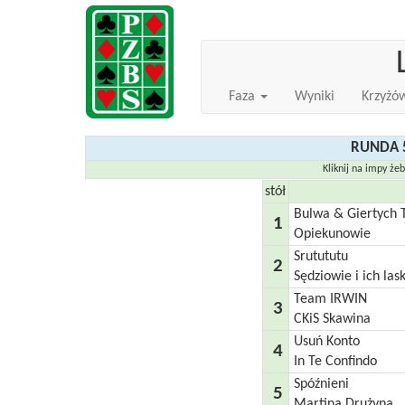
Faza
Wyniki
Krzyżó
RUNDA 5
Kliknij na impy że
stół
Bulwa & Giertych
1
Opiekunowie
Srutututu
2
Sędziowie i ich las
Team IRWIN
3
CKiS Skawina
Usuń Konto
4
In Te Confindo
Spóźnieni
5
Martina Drużyna