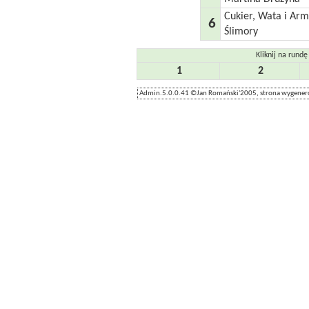
Cukier, Wata i Ar
6
Ślimory
Kliknij na rundę
1
2
Admin.5.0.0.41 ©Jan Romański'2005, strona wygenero