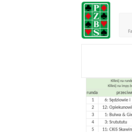
F
Kliknij na rund
Kliknij na impy 
runda
przeciw
1
6:
Sędziowie i 
2
12:
Opiekunowi
3
1:
Bulwa & Gi
4
3:
Srutututu
5
11:
CKiS Skawi