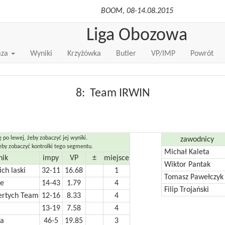
BOOM, 08-14.08.2015
Liga Obozowa
aza
Wyniki
Krzyżówka
Butler
VP/IMP
Powrót
8: Team IRWIN
ę po lewej, żeby zobaczyć jej wyniki.
zawodnicy
żeby zobaczyć kontrolki tego segmentu.
Michał Kaleta
nik
impy
VP
±
miejsce
Wiktor Pantak
ich laski
32-11
16.68
1
Tomasz Pawełczy
e
14-43
1.79
4
Filip Trojański
ertych Team
12-16
8.33
4
13-19
7.58
4
na
46-5
19.85
3