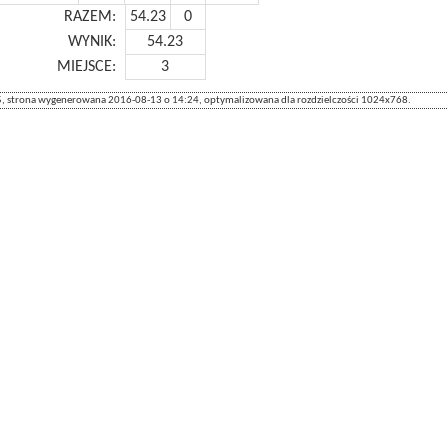
RAZEM:
54.23
0
WYNIK:
54.23
MIEJSCE:
3
 strona wygenerowana 2016-08-13 o 14:24, optymalizowana dla rozdzielczości 1024x768.