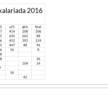
kalariada 2016
w
0
u25
girls
finał
7
414
208
206
5
645
662
88
6
452
392
124
5
447
48
96
6
56
8
8
8
36
104
14
7
56
42