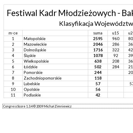
Festiwal Kadr Młodzieżowych - Ba
Klasyfikacja Województ
m-ce
suma
u15
u2
1
Małopolskie
2595
960
80
2
Mazowieckie
2046
286
36
3
Dolnośląskie
1716
322
42
4
Śląskie
1078
92
39
5
Wielkopolskie
638
208
36
6
Łódzkie
502
284
21
7
Pomorskie
244
20
8
Zachodniopomorskie
118
9
Lubelskie
57
5
10
Opolskie
56
11
Podlaskie
42
CongressScore 1.3.4 © 2009 Michał Zimniewicz