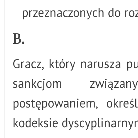
przeznaczonych do roz
Gracz, który narusza 
sankcjom związ
postępowaniem, okre
kodeksie dyscyplinarny