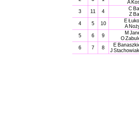
A Kos
C Ba
3
11
4
Z Ba
E Łuk
4
5
10
A Noż
M Jan
5
6
9
O Zabul
E Banaszki
6
7
8
J Stachowiak