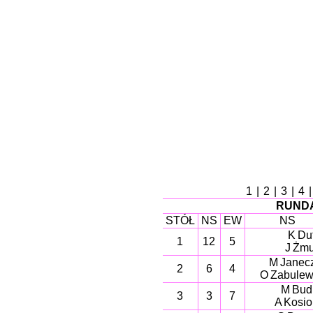
1
|
2
|
3
|
4
RUNDA
STÓŁ
NS
EW
NS
K Duf
1
12
5
J Żm
M Janec
2
6
4
O Zabulew
M Bud
3
3
7
A Kosio