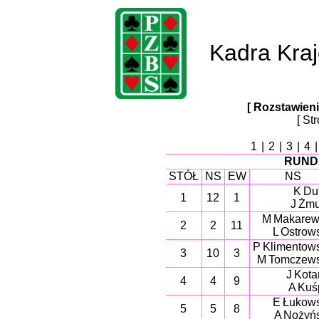
Kadra Kra
[ Rozstawieni
[ St
1
|
2
|
3
|
4
RUND
STÓŁ
NS
EW
NS
K Duf
1
12
1
J Żm
M Makarew
2
2
11
L Ostrow
P Klimentow
3
10
3
M Tomczew
J Kota
4
4
9
A Kuś
E Łukow
5
5
8
A Nożyń