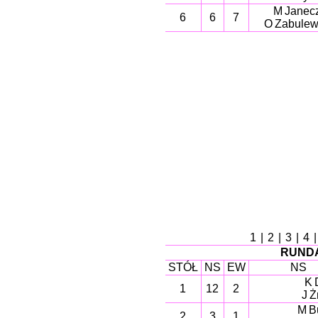
M Janec
6
6
7
O Zabulew
1
|
2
|
3
|
4
RUNDA
STÓŁ
NS
EW
NS
K 
1
12
2
J 
M B
2
3
1