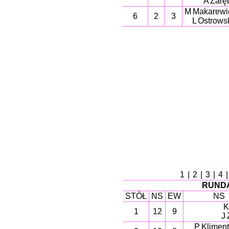
A Zarę
M Makarewi
6
2
3
L Ostrows
1
|
2
|
3
|
4
RUNDA
STÓŁ
NS
EW
NS
K
1
12
9
J
P Klimen