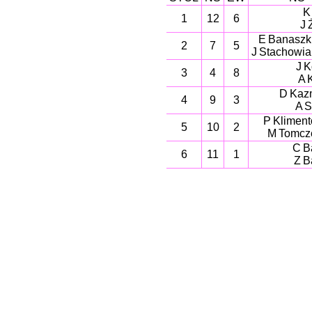
K
1
12
6
J
E Banaszk
2
7
5
J Stachowia
J K
3
4
8
A 
D Kaz
4
9
3
A S
P Klimen
5
10
2
M Tomcz
C B
6
11
1
Z B