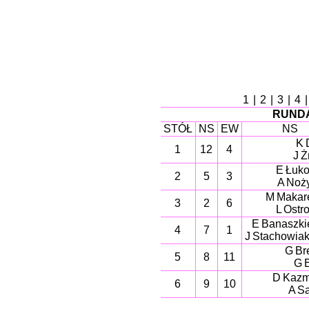
1
|
2
|
3
|
4
RUNDA
STÓŁ
NS
EW
NS
K 
1
12
4
J 
E Łuk
2
5
3
A Noż
M Makar
3
2
6
L Ostr
E Banaszki
4
7
1
J Stachowiak
G Br
5
8
11
G 
D Kaz
6
9
10
A Sa