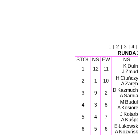
1
|
2
|
3
|
4
RUNDA 
STÓŁ
NS
EW
NS
K Dufr
1
12
11
J Żmu
H Ciuńcz
2
1
10
A Zarę
D Kazmuch
3
9
2
A Sarni
M Budu
4
3
8
A Kosior
J Kotar
5
4
7
A Kuśp
E Łukows
6
5
6
A Nożyńs