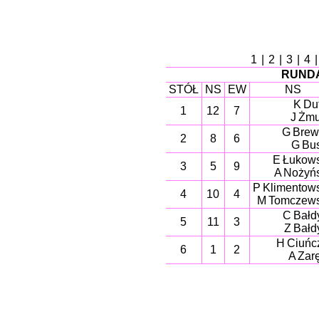
1
|
2
|
3
|
4
RUNDA
STÓŁ
NS
EW
NS
K Duf
1
12
7
J Żm
G Brew
2
8
6
G Bu
E Łukow
3
5
9
A Nożyń
P Klimentow
4
10
4
M Tomczew
C Bałd
5
11
3
Z Bałd
H Ciuńc
6
1
2
A Zar