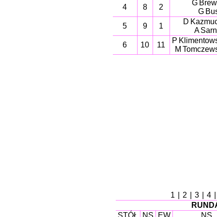
G Brew
4
8
2
G Bu
D Kazmu
5
9
1
A Sarn
P Klimentow
6
10
11
M Tomczew
1
|
2
|
3
|
4
RUNDA
STÓŁ
NS
EW
NS