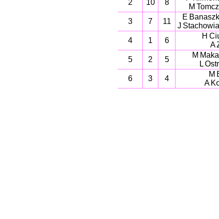
2
10
8
M Tomc
E Banaszk
3
7
11
J Stachowia
H Ci
4
1
6
A 
M Maka
5
2
5
L Ost
M 
6
3
4
A K