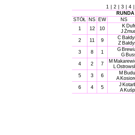
1
|
2
|
3
|
4
RUNDA 
STÓŁ
NS
EW
NS
K Dufr
1
12
10
J Żmu
C Bałdy
2
11
9
Z Bałdy
G Brewi
3
8
1
G Bus
M Makarewi
4
2
7
L Ostrows
M Budu
5
3
6
A Kosior
J Kotar
6
4
5
A Kuśp