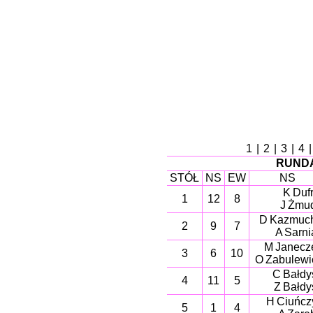
1
|
2
|
3
|
4
RUNDA
STÓŁ
NS
EW
NS
K Dufr
1
12
8
J Żmu
D Kazmuc
2
9
7
A Sarni
M Janecz
3
6
10
O Zabulewi
C Bałdy
4
11
5
Z Bałdy
H Ciuńcz
5
1
4