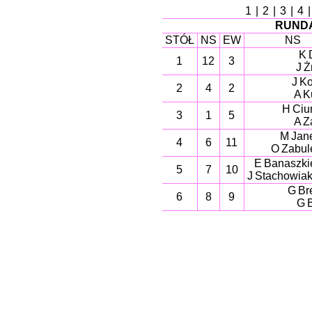
1
|
2
|
3
|
4
RUNDA
STÓŁ
NS
EW
NS
K 
1
12
3
J 
J K
2
4
2
A K
H Ciu
3
1
5
A Z
M Jan
4
6
11
O Zabul
E Banaszki
5
7
10
J Stachowiak
G Br
6
8
9
G 