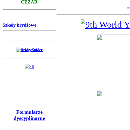
CEZAR
Ranking
Szkoły brydżowe
Wczasy brydżowe
Formularze
dyscyplinarne