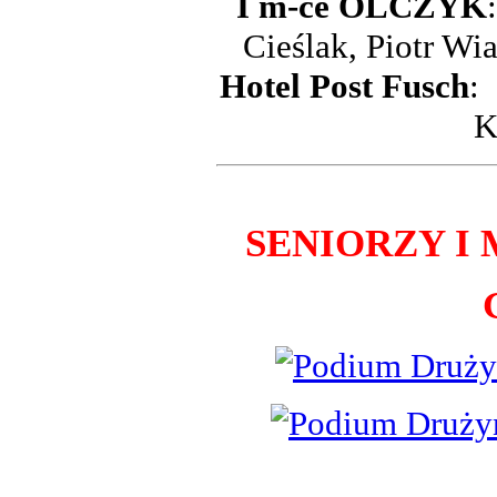
I m-ce OLCZYK
Cieślak, Piotr W
Hotel Post Fusch
:
K
SENIORZY I