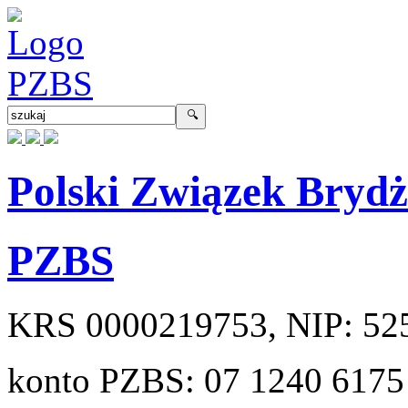
Polski Związek Bryd
PZBS
KRS
0000219753
, NIP:
52
konto PZBS:
07 1240 6175