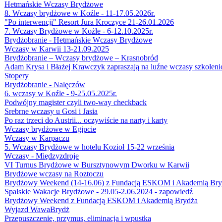
Hetmańskie Wczasy Brydżowe
8. Wczasy brydżowe w Koźle - 11-17.05.2026r.
"Po interwencji" Resort Jura Kroczyce 21-26.01.2026
7. Wczasy Brydżowe w Koźle - 6-12.10.2025r.
Brydżobranie - Hetmańskie Wczasy Brydżowe
Wczasy w Karwii 13-21.09.2025
Brydżobranie – Wczasy brydżowe – Krasnobród
Adam Krysa i Błażej Krawczyk zapraszają na luźne wczasy szkolen
Stopery
Brydżobranie - Nalęczów
6. wczasy w Koźle - 9-25.05.2025r.
Podwójny magister czyli two-way checkback
Srebrne wczasy u Gosi i Jasia
Po raz trzeci do Austrii... oczywiście na narty i karty
Wczasy brydżowe w Egipcie
Wczasy w Karpaczu
5. Wczasy Brydżowe w hotelu Kozioł 15-22 września
Wczasy - Międzyzdroje
VI Turnus Brydżowe w Bursztynowym Dworku w Karwii
Brydżowe wczasy na Roztoczu
Brydżowy Weekend (14-16.06) z Fundacją ESKOM i Akademią Bry
Spalskie Wakacje Brydżowe - 29.05-2.06.2024 - zapowiedź
Brydżowy Weekend z Fundacją ESKOM i Akademią Brydża
Wyjazd WawaBrydż
Przepuszczenie, przymus, eliminacja i wpustka