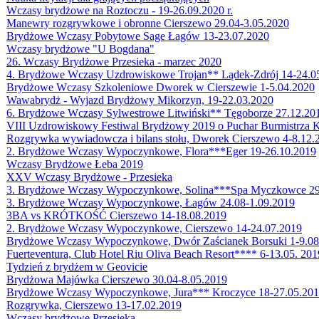
Wczasy brydżowe na Roztoczu - 19-26.09.2020 r.
Manewry rozgrywkowe i obronne Cierszewo 29.04-3.05.2020
Brydżowe Wczasy Pobytowe Sage Łagów 13-23.07.2020
Wczasy brydżowe "U Bogdana"
26. Wczasy Brydżowe Przesieka - marzec 2020
4. Brydżowe Wczasy Uzdrowiskowe Trojan** Lądek-Zdrój 14-24.0
Brydżowe Wczasy Szkoleniowe Dworek w Cierszewie 1-5.04.2020
Wawabrydż - Wyjazd Brydżowy Mikorzyn, 19-22.03.2020
6. Brydżowe Wczasy Sylwestrowe Litwiński** Tęgoborze 27.12.20
VIII Uzdrowiskowy Festiwal Brydżowy 2019 o Puchar Burmistrza K
Rozgrywka wywiadowcza i bilans stołu, Dworek Cierszewo 4-8.12.
2. Brydżowe Wczasy Wypoczynkowe, Flora***Eger 19-26.10.2019
Wczasy Brydżowe Łeba 2019
XXV Wczasy Brydżowe - Przesieka
3. Brydżowe Wczasy Wypoczynkowe, Solina***Spa Myczkowce 29
3. Brydżowe Wczasy Wypoczynkowe, Łagów 24.08-1.09.2019
3BA vs KRÓTKOŚĆ Cierszewo 14-18.08.2019
2. Brydżowe Wczasy Wypoczynkowe, Cierszewo 14-24.07.2019
Brydżowe Wczasy Wypoczynkowe, Dwór Zaścianek Borsuki 1-9.08
Fuerteventura, Club Hotel Riu Oliva Beach Resort**** 6-13.05. 201
Tydzień z brydżem w Geovicie
Brydżowa Majówka Cierszewo 30.04-8.05.2019
Brydżowe Wczasy Wypoczynkowe, Jura*** Kroczyce 18-27.05.20
Rozgrywka, Cierszewo 13-17.02.2019
Wczasy brydżowe Przesieka