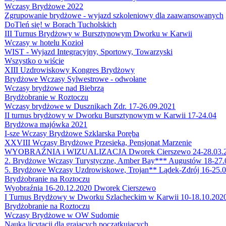
Wczasy Brydżowe 2022
Zgrupowanie brydżowe - wyjazd szkoleniowy dla zaawansowanych
DoTleń się! w Borach Tucholskich
III Turnus Brydżowy w Bursztynowym Dworku w Karwii
Wczasy w hotelu Kozioł
WIST - Wyjazd Integracyjny, Sportowy, Towarzyski
Wszystko o wiście
XIII Uzdrowiskowy Kongres Brydżowy
Brydżowe Wczasy Sylwestrowe - odwołane
Wczasy brydżowe nad Biebrzą
Brydżobranie w Roztoczu
Wczasy brydżowe w Dusznikach Zdr. 17-26.09.2021
II turnus brydżowy w Dworku Bursztynowym w Karwii 17-24.04
Brydżowa majówka 2021
I-sze Wczasy Brydżowe Szklarska Poręba
XXVIII Wczasy Brydżowe Przesieka, Pensjonat Marzenie
WYOBRAŹNIA i WIZUALIZACJA Dworek Cierszewo 24-28.03.
2. Brydżowe Wczasy Turystyczne, Amber Bay*** Augustów 18-27.
5. Brydżowe Wczasy Uzdrowiskowe, Trojan** Lądek-Zdrój 16-25.
Brydżobranie na Roztoczu
Wyobraźnia 16-20.12.2020 Dworek Cierszewo
I Turnus Brydżowy w Dworku Szlacheckim w Karwii 10-18.10.2020
Brydżobranie na Roztoczu
Wczasy Brydżowe w OW Sudomie
Nauka licytacji dla grających początkujących