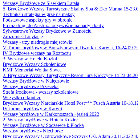
Wczasy Brydżowe ze Sławkiem Latałą
5. Brydżowe Wczasy Turystyczne Skalny Spa & Eko Marina 15-23.
Technika i strategia w grze na maksy
Podstawowe aspekty gry w obronie
Po raz drugi do Austrii... oczywiście na narty i karty
Sylwestrowe Wczasy Brydżowe w Zamościu
Zrozumieć Licytację
Wczasy - trzy niedrogie miejscówki
V Turnus brydżowy w Bursztynowym Dworku. Karwia, 16-24.09.2
IV Brydżowe wczasy na Roztoczu
3. Wczasy w Hotelu Kozioł
Brydżowe Wczasy Szkoleniowe
KMP Memoriał Wojtka Siwca
2. Brydżowe Wczasy Turystyczne Resort Jura Kroczyce 14-23.04.2
Wczasy Brydżowe w Nałęczowie
Wczasy brydżowe Przesieka
Strefa środkowa - wczasy szkoleniowe
Wszystko o kontrze
Brydżowe Wczasy Narciarskie Hotel Post*** Fusch Austria 10-18.1
IV turnus brydżowy w Karwii
Wczasy brydżowe w Karkonoszach - jesień 2022
2. Wczasy brydżowe w Hotelu Kozioł
Wczasy Brydżowe w Soczewce k.Płocka
Wczasy brydżowe - Niechorze
Brydżowe Wczasy Uzdrowiskowe Szczyrk Ośr. Adam 20.11.2022-4