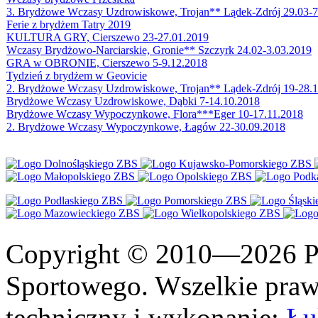
3. Brydżowe Wczasy Uzdrowiskowe, Trojan** Lądek-Zdrój 29.03-7
Ferie z brydżem Tatry 2019
KULTURA GRY, Cierszewo 23-27.01.2019
Wczasy Brydżowo-Narciarskie, Gronie** Szczyrk 24.02-3.03.2019
GRA w OBRONIE, Cierszewo 5-9.12.2018
Tydzień z brydżem w Geovicie
2. Brydżowe Wczasy Uzdrowiskowe, Trojan** Lądek-Zdrój 19-28.
Brydżowe Wczasy Uzdrowiskowe, Dąbki 7-14.10.2018
Brydżowe Wczasy Wypoczynkowe, Flora***Eger 10-17.11.2018
2. Brydżowe Wczasy Wypoczynkowe, Łagów 22-30.09.2018
Copyright © 2010—2026 Po
Sportowego. Wszelkie prawa
techniczny i wykonanie:
Łu