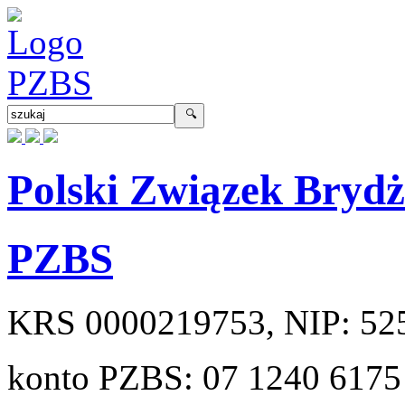
Polski Związek Bryd
PZBS
KRS
0000219753
, NIP:
52
konto PZBS:
07 1240 6175