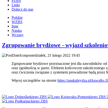
PZBS
Linki
Dołącz do nas
Polskie
WZBS
Inne
Nauka
Wczasy
Zgrupowanie brydżowe - wyjazd szkoleni
poniedziałek, 21 lutego 2022 19:45
Zgrupowanie brydżowe przeznaczone jest dla zawodników od A
oraz zgodnością w parze. Efektem końcowym zakończonego zg
oraz ćwiczenia związane z systemem prowadzone będą przez Mi
Więcej szczegółów na stronie
https://naukabrydza.pl/
kawallo-2