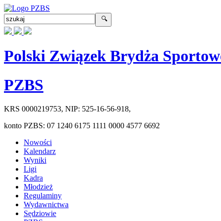
Polski Związek Brydża Sportow
PZBS
KRS
0000219753
, NIP:
525-16-56-918
,
konto PZBS:
07 1240 6175 1111 0000 4577 6692
Nowości
Kalendarz
Wyniki
Ligi
Kadra
Młodzież
Regulaminy
Wydawnictwa
Sędziowie