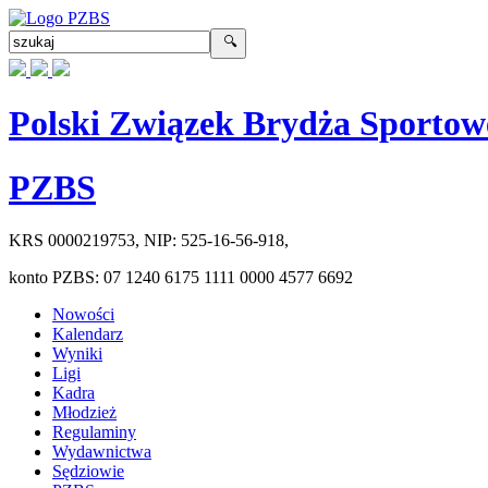
Polski Związek Brydża Sportow
PZBS
KRS
0000219753
, NIP:
525-16-56-918
,
konto PZBS:
07 1240 6175 1111 0000 4577 6692
Nowości
Kalendarz
Wyniki
Ligi
Kadra
Młodzież
Regulaminy
Wydawnictwa
Sędziowie