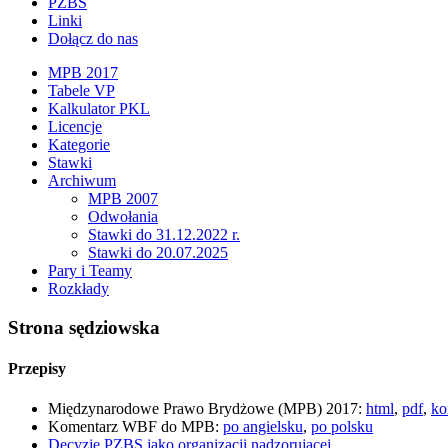
PZBS
Linki
Dołącz do nas
MPB 2017
Tabele VP
Kalkulator PKL
Licencje
Kategorie
Stawki
Archiwum
MPB 2007
Odwołania
Stawki do 31.12.2022 r.
Stawki do 20.07.2025
Pary i Teamy
Rozkłady
Strona sędziowska
Przepisy
Międzynarodowe Prawo Brydżowe (MPB) 2017:
html
,
pdf
,
ko
Komentarz WBF do MPB:
po angielsku
,
po polsku
Decyzje PZBS jako organizacji nadzorującej