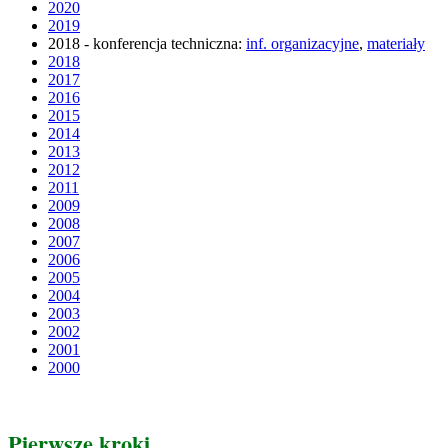
2020
2019
2018 - konferencja techniczna:
inf. organizacyjne
,
materiały
2018
2017
2016
2015
2014
2013
2012
2011
2009
2008
2007
2006
2005
2004
2003
2002
2001
2000
Pierwsze kroki