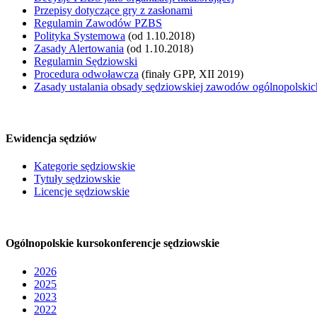
Przepisy dotyczące gry z zasłonami
Regulamin Zawodów PZBS
Polityka Systemowa
(od 1.10.2018)
Zasady Alertowania
(od 1.10.2018)
Regulamin Sędziowski
Procedura odwoławcza
(finały GPP, XII 2019)
Zasady ustalania obsady sędziowskiej zawodów ogólnopolskic
Ewidencja sędziów
Kategorie sędziowskie
Tytuły sędziowskie
Licencje sędziowskie
Ogólnopolskie kursokonferencje sędziowskie
2026
2025
2023
2022