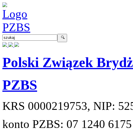
Polski Związek Bryd
PZBS
KRS
0000219753
, NIP:
52
konto PZBS:
07 1240 6175