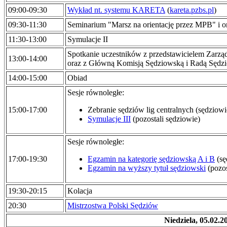
09:00-09:30
Wykład nt. systemu KARETA
(
kareta.pzbs.pl
)
09:30-11:30
Seminarium "Marsz na orientację przez MPB" i 
11:30-13:00
Symulacje II
Spotkanie uczestników z przedstawicielem Zarz
13:00-14:00
oraz z Główną Komisją Sędziowską i Radą Sędz
14:00-15:00
Obiad
Sesje równoległe:
15:00-17:00
Zebranie sędziów lig centralnych (sędziowie
Symulacje III
(pozostali sędziowie)
Sesje równoległe:
17:00-19:30
Egzamin na kategorię sędziowską A i B
(sę
Egzamin na wyższy tytuł sędziowski
(pozos
19:30-20:15
Kolacja
20:30
Mistrzostwa Polski Sędziów
Niedziela, 05.02.2