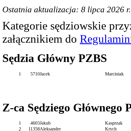
Ostatnia aktualizacja: 8 lipca 2026 r.
Kategorie sędziowskie przy
załącznikiem do
Regulamin
Sędzia Główny PZBS
1
5710
Jacek
Marciniak
Z-ca Sędziego Głównego
1
4603
Jakub
Kasprzak
2
11358
Aleksander
Krych