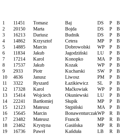
1
11451
Tomasz
Baj
DS
P
B
2
20150
Marta
Bojda
DS
P
B
3
16213
Dariusz
Budnik
DS
P
B
4
14862
Krzysztof
Cetera
MP
P
B
5
14885
Marcin
Dobrowolski
WP
P
B
6
11834
Jakub
Jagodziński
LU
P
B
7
17214
Karol
Konopko
MA
P
B
8
17537
Jakub
Kozak
WP
P
B
9
2933
Piotr
Kucharski
SW
P
B
10
4636
Janusz
Liwosz
PM
P
B
11
3322
Ryszard
Łazikiewicz
SL
P
B
12
17328
Karol
Maćkowiak
WP
P
B
13
15414
Wojciech
Okuniewski
LU
P
B
14
22241
Bartłomiej
Słupik
MP
P
B
15
12123
Mateusz
Stępiński
MA
P
B
16
15645
Marcin
Bonawenturczak
WP
R
B
17
23482
Mateusz
Francik
MP
R
B
18
23462
Krystyna
Gasińska
MP
R
B
19
16736
Paweł
Kańduła
LB
R
B