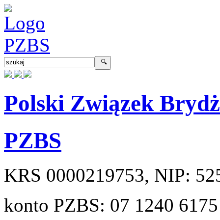
Polski Związek Bryd
PZBS
KRS
0000219753
, NIP:
52
konto PZBS:
07 1240 6175