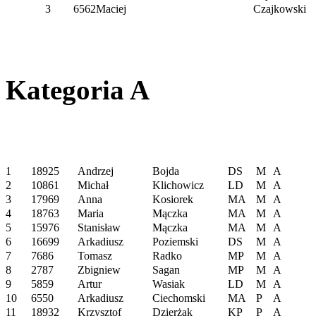
3
6562
Maciej
Czajkowski
Kategoria A
1
18925
Andrzej
Bojda
DS
M
A
2
10861
Michał
Klichowicz
LD
M
A
3
17969
Anna
Kosiorek
MA
M
A
4
18763
Maria
Mączka
MA
M
A
5
15976
Stanisław
Mączka
MA
M
A
6
16699
Arkadiusz
Poziemski
DS
M
A
7
7686
Tomasz
Radko
MP
M
A
8
2787
Zbigniew
Sagan
MP
M
A
9
5859
Artur
Wasiak
LD
M
A
10
6550
Arkadiusz
Ciechomski
MA
P
A
11
18932
Krzysztof
Dzierżak
KP
P
A