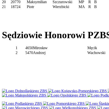
20
20770
Maksymilian
Szczurowski
MP
R
B
21
18724
Piotr
Wierzbicki
MA
R
B
Sędziowie Honorowi PZB
1
4650
Mirosław
Męcik
2
5470
Andrzej
Wachowski