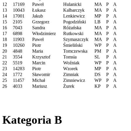
12
17169
Paweł
Hulanicki
MA
P
A
13
10043
Łukasz
Kalbarczyk
MA
P
A
14
17001
Jakub
Lenkiewicz
MP
P
A
15
2105
Grzegorz
Pogodziński
LB
P
A
16
7043
Sandra
Różańska
MA
P
A
17
6898
Włodzimierz
Rutkowski
MA
P
A
18
11903
Paweł
Szymaszczyk
MA
P
A
19
10260
Piotr
Śmieliński
WP
P
A
20
4848
Maria
Tomczewska
PM
P
A
21
3554
Krzysztof
Tomsia
SL
P
A
22
5519
Marcin
Woźniak
WP
P
A
23
14283
Piotr
Wzorek
MP
P
A
24
1772
Sławomir
Zimniak
DS
P
A
25
11457
Michał
Zimniewicz
WP
P
A
26
4033
Mariusz
Żurek
KP
P
A
Kategoria B