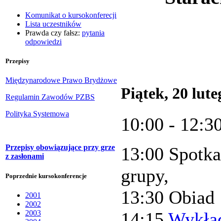
Komunikat o kursokonferecji
Lista uczestników
Prawda czy fałsz:
pytania
odpowiedzi
Przepisy
Międzynarodowe Prawo Brydżowe
Piątek, 20 lute
Regulamin Zawodów PZBS
Polityka Systemowa
10:00 - 12:3
Przepisy obowiązujące przy grze
13:00 Spotka
z zasłonami
grupy,
Poprzednie kursokonferencje
13:30 Obiad
2001
2002
2003
14:15
Wykład