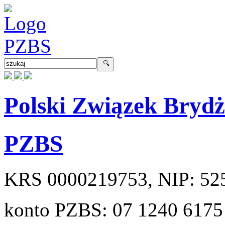
Polski Związek Bryd
PZBS
KRS
0000219753
, NIP:
52
konto PZBS:
07 1240 6175