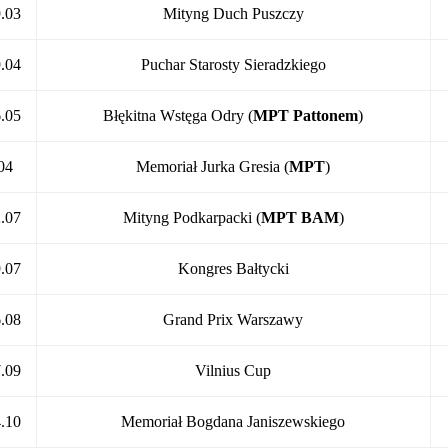
.03
Mityng Duch Puszczy
.04
Puchar Starosty Sieradzkiego
.05
Błękitna Wstęga Odry (
MPT Pattonem
)
04
Memoriał Jurka Gresia (
MPT
)
.07
Mityng Podkarpacki (
MPT BAM
)
.07
Kongres Bałtycki
.08
Grand Prix Warszawy
.09
Vilnius Cup
.10
Memoriał Bogdana Janiszewskiego