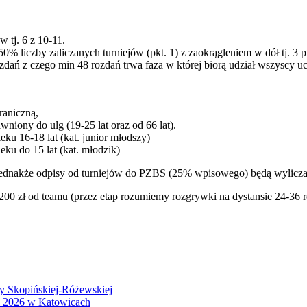
 tj. 6 z 10-11.
0% liczby zaliczanych turniejów (pkt. 1) z zaokrągleniem w dół tj. 3 p
dań z czego min 48 rozdań trwa faza w której biorą udział wszyscy uc
raniczną,
niony do ulg (19-25 lat oraz od 66 lat).
u 16-18 lat (kat. junior młodszy)
ku do 15 lat (kat. młodzik)
 jednakże odpisy od turniejów do PZBS (25% wpisowego) będą wylicz
0 zł od teamu (przez etap rozumiemy rozgrywki na dystansie 24-36 ro
wy Skopińskiej-Różewskiej
S 2026 w Katowicach