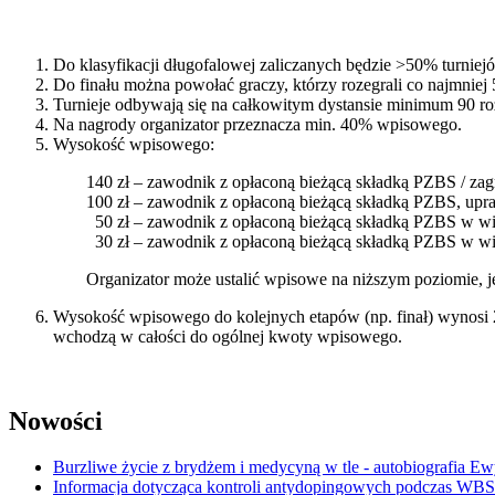
Do klasyfikacji długofalowej zaliczanych będzie >50% turniejów
Do finału można powołać graczy, którzy rozegrali co najmniej 5
Turnieje odbywają się na całkowitym dystansie minimum 90 roz
Na nagrody organizator przeznacza min. 40% wpisowego.
Wysokość wpisowego:
140 zł – zawodnik z opłaconą bieżącą składką PZBS / zag
100 zł – zawodnik z opłaconą bieżącą składką PZBS, upraw
50 zł – zawodnik z opłaconą bieżącą składką PZBS w wiek
30 zł – zawodnik z opłaconą bieżącą składką PZBS w wie
Organizator może ustalić wpisowe na niższym poziomie,
Wysokość wpisowego do kolejnych etapów (np. finał) wynosi 20
wchodzą w całości do ogólnej kwoty wpisowego.
Nowości
Burzliwe życie z brydżem i medycyną w tle - autobiografia E
Informacja dotycząca kontroli antydopingowych podczas WB