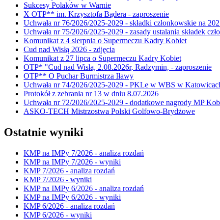
Sukcesy Polaków w Warnie
X OTP** im. Krzysztofa Bądera - zaproszenie
Uchwała nr 76/2026/2025-2029 - składki członkowskie na 202
Uchwała nr 75/2026/2025-2029 - zasady ustalania składek cz
Komunikat z 4 sierpnia o Supermeczu Kadry Kobiet
Cud nad Wisłą 2026 - zdjęcia
Komunikat z 27 lipca o Supermeczu Kadry Kobiet
OTP* "Cud nad Wisłą, 2.08.2026r, Radzymin, - zaproszenie
OTP** O Puchar Burmistrza Iławy
Uchwała nr 74/2026/2025-2029 - PKLe w WBS w Katowicac
Protokół z zebrania nr 13 w dniu 8.07.2026
Uchwała nr 72/2026/2025-2029 - dodatkowe nagrody MP Kobi
ASKO-TECH Mistrzostwa Polski Golfowo-Brydżowe
Ostatnie wyniki
KMP na IMPy 7/2026 - analiza rozdań
KMP na IMPy 7/2026 - wyniki
KMP 7/2026 - analiza rozdań
KMP 7/2026 - wyniki
KMP na IMPy 6/2026 - analiza rozdań
KMP na IMPy 6/2026 - wyniki
KMP 6/2026 - analiza rozdań
KMP 6/2026 - wyniki