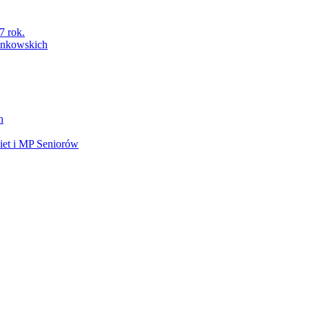
7 rok.
łonkowskich
h
et i MP Seniorów