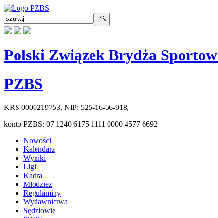
Polski Związek Brydża Sportow
PZBS
KRS
0000219753
, NIP:
525-16-56-918
,
konto PZBS:
07 1240 6175 1111 0000 4577 6692
Nowości
Kalendarz
Wyniki
Ligi
Kadra
Młodzież
Regulaminy
Wydawnictwa
Sędziowie