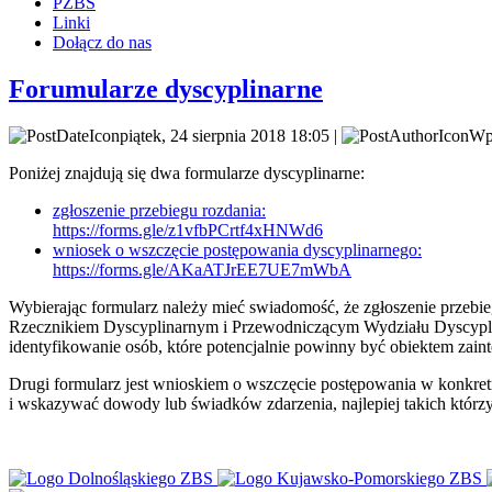
PZBS
Linki
Dołącz do nas
Forumularze dyscyplinarne
piątek, 24 sierpnia 2018 18:05 |
Wpi
Poniżej znajdują się dwa formularze dyscyplinarne:
zgłoszenie przebiegu rozdania:
https://forms.gle/z1vfbPCrtf4xHNWd6
wniosek o wszczęcie postępowania dyscyplinarnego:
https://forms.gle/AKaATJrEE7UE7mWbA
Wybierając formularz należy mieć swiadomość, że zgłoszenie przebie
Rzecznikiem Dyscyplinarnym i Przewodniczącym Wydziału Dyscypliny.
identyfikowanie osób, które potencjalnie powinny być obiektem zain
Drugi formularz jest wnioskiem o wszczęcie postępowania w konkre
i wskazywać dowody lub świadków zdarzenia, najlepiej takich którzy