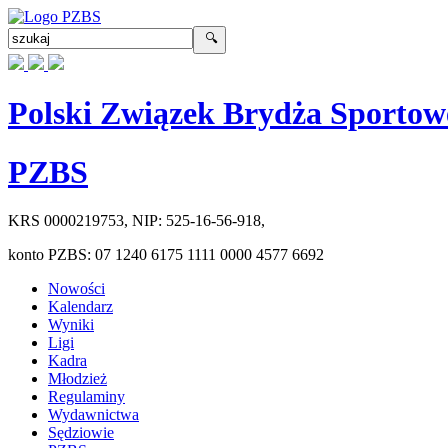
Polski Związek Brydża Sportow
PZBS
KRS
0000219753
, NIP:
525-16-56-918
,
konto PZBS:
07 1240 6175 1111 0000 4577 6692
Nowości
Kalendarz
Wyniki
Ligi
Kadra
Młodzież
Regulaminy
Wydawnictwa
Sędziowie