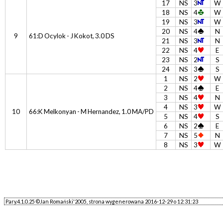
17
NS
3
W
18
NS
4
W
19
NS
3
W
20
NS
4
N
9
61:D Ocylok - J Kokot, 3.0 DS
21
NS
3
N
22
NS
4
E
23
NS
2
S
24
NS
3
S
1
NS
2
W
2
NS
4
E
3
NS
4
N
4
NS
3
W
10
66:K Melkonyan - M Hernandez, 1.0 MA/PD
5
NS
4
S
6
NS
2
E
7
NS
5
N
8
NS
3
W
Pary.4.1.0.25 ©Jan Romański'2005, strona wygenerowana 2016-12-29 o 12:31:23