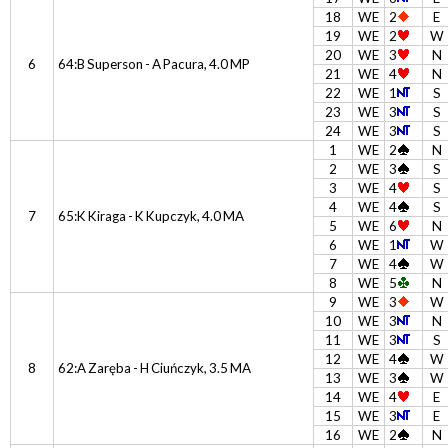
18
WE
2
E
19
WE
2
W
20
WE
3
N
6
64:B Superson - A Pacura, 4.0 MP
21
WE
4
N
22
WE
1
S
23
WE
3
S
24
WE
3
S
1
WE
2
N
2
WE
3
S
3
WE
4
S
4
WE
4
S
7
65:K Kiraga - K Kupczyk, 4.0 MA
5
WE
6
N
6
WE
1
W
7
WE
4
W
8
WE
5
N
9
WE
3
W
10
WE
3
N
11
WE
3
S
12
WE
4
W
8
62:A Zaręba - H Ciuńczyk, 3.5 MA
13
WE
3
W
14
WE
4
E
15
WE
3
E
16
WE
2
N