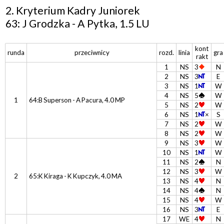
2. Kryterium Kadry Juniorek
63: J Grodzka - A Pytka, 1.5 LU
kont
runda
przeciwnicy
rozd.
linia
gra
rakt
1
NS
3
N
2
NS
3
E
3
NS
1
W
4
NS
5
W
1
64:B Superson - A Pacura, 4.0 MP
5
NS
2
W
6
NS
1
×
S
7
NS
2
W
8
NS
2
W
9
NS
3
W
10
NS
1
W
11
NS
2
N
12
NS
3
W
2
65:K Kiraga - K Kupczyk, 4.0 MA
13
NS
4
N
14
NS
4
N
15
NS
4
W
16
NS
3
E
17
WE
4
N