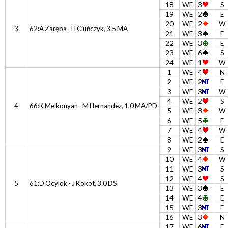
18
WE
3
S
19
WE
2
E
20
WE
2
W
3
62:A Zaręba - H Ciuńczyk, 3.5 MA
21
WE
3
E
22
WE
3
E
23
WE
6
S
24
WE
1
W
1
WE
4
N
2
WE
2
E
3
WE
3
W
4
WE
2
S
4
66:K Melkonyan - M Hernandez, 1.0 MA/PD
5
WE
3
W
6
WE
5
E
7
WE
4
W
8
WE
2
E
9
WE
3
S
10
WE
4
W
11
WE
3
S
12
WE
4
S
5
61:D Ocylok - J Kokot, 3.0 DS
13
WE
3
E
14
WE
4
E
15
WE
3
E
16
WE
3
N
17
WE
6
E