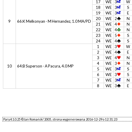
17
WE
3
W
18
WE
3
S
19
WE
3
E
20
WE
2
N
9
66:K Melkonyan - M Hernandez, 1.0 MA/PD
21
WE
4
N
22
WE
4
N
23
WE
5
S
24
WE
4
S
1
WE
3
W
2
WE
4
E
3
WE
4
N
4
WE
3
N
10
64:B Superson - A Pacura, 4.0 MP
5
WE
3
S
6
WE
3
S
7
WE
3
N
8
WE
3
E
Pary.4.1.0.25 ©Jan Romański'2005, strona wygenerowana 2016-12-29 o 12:31:23