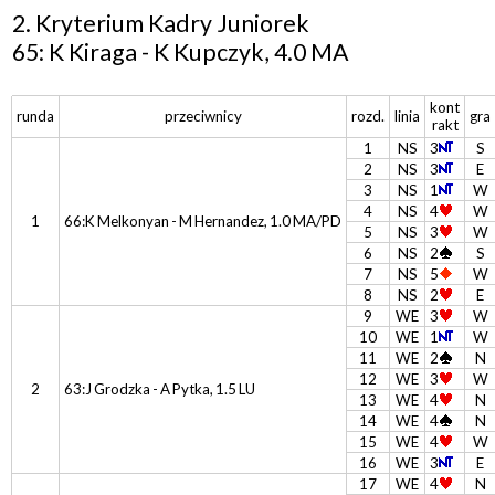
2. Kryterium Kadry Juniorek
65: K Kiraga - K Kupczyk, 4.0 MA
kont
runda
przeciwnicy
rozd.
linia
gra
rakt
1
NS
3
S
2
NS
3
E
3
NS
1
W
4
NS
4
W
1
66:K Melkonyan - M Hernandez, 1.0 MA/PD
5
NS
3
W
6
NS
2
S
7
NS
5
W
8
NS
2
E
9
WE
3
W
10
WE
1
W
11
WE
2
N
12
WE
3
W
2
63:J Grodzka - A Pytka, 1.5 LU
13
WE
4
N
14
WE
4
N
15
WE
4
W
16
WE
3
E
17
WE
4
N