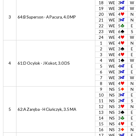
18
WE
3
W
19
WE
3
W
20
WE
4
N
3
64:B Superson - A Pacura, 4.0 MP
21
WE
3
N
22
WE
5
E
23
WE
6
S
24
WE
4
W
1
WE
4
N
2
WE
3
E
3
WE
4
E
4
WE
1
W
4
61:D Ocylok - J Kokot, 3.0 DS
5
WE
4
E
6
WE
3
E
7
WE
3
W
8
WE
4
N
9
NS
5
N
10
NS
3
E
11
NS
2
S
12
NS
3
N
5
62:A Zaręba - H Ciuńczyk, 3.5 MA
13
NS
3
E
14
NS
3
E
15
NS
4
E
16
NS
3
N
17
WE
3
E