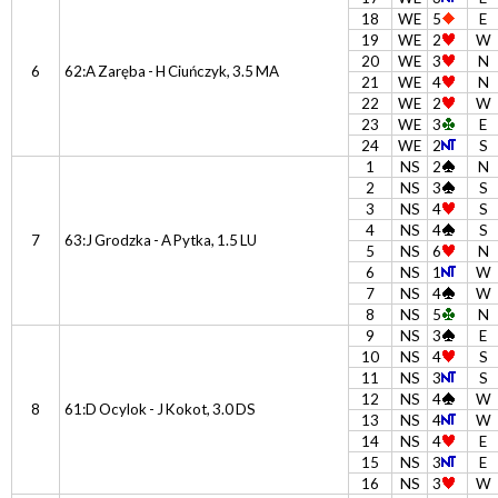
18
WE
5
E
19
WE
2
W
20
WE
3
N
6
62:A Zaręba - H Ciuńczyk, 3.5 MA
21
WE
4
N
22
WE
2
W
23
WE
3
E
24
WE
2
S
1
NS
2
N
2
NS
3
S
3
NS
4
S
4
NS
4
S
7
63:J Grodzka - A Pytka, 1.5 LU
5
NS
6
N
6
NS
1
W
7
NS
4
W
8
NS
5
N
9
NS
3
E
10
NS
4
S
11
NS
3
S
12
NS
4
W
8
61:D Ocylok - J Kokot, 3.0 DS
13
NS
4
W
14
NS
4
E
15
NS
3
E
16
NS
3
W