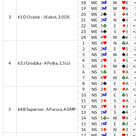
18
WE
3
W
K
19
WE
3
W
6
-
20
WE
2
E
4
-
3
61:D Ocylok - J Kokot, 3.0 DS
21
WE
2
N
5
22
WE
5
E
J
+
23
WE
4
S
5
+
24
WE
4
W
K
-
1
NS
4
N
A
2
NS
2
E
5
-
3
NS
3
W
3
4
NS
2
S
5
-
4
63:J Grodzka - A Pytka, 1.5 LU
5
NS
3
W
2
+
6
NS
5
E
A
7
NS
4
W
A
8
NS
2
E
A
-
9
NS
3
N
A
+
10
NS
3
E
5
11
NS
3
S
A
-
12
NS
3
S
4
+
5
64:B Superson - A Pacura, 4.0 MP
13
NS
1
S
4
-
14
NS
5
×
W
4
-
15
NS
1
E
3
16
NS
3
N
3
+
17
WE
3
E
3
+