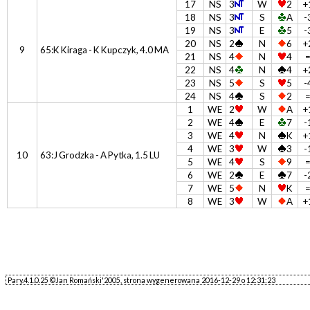
17
NS
3
W
2
+
18
NS
3
S
A
-
19
NS
3
E
5
-
20
NS
2
N
6
+
9
65:K Kiraga - K Kupczyk, 4.0 MA
21
NS
4
N
4
22
NS
4
N
4
+
23
NS
5
S
5
-
24
NS
4
S
2
1
WE
2
W
A
+
2
WE
4
E
7
-
3
WE
4
N
K
+
4
WE
3
W
3
-
10
63:J Grodzka - A Pytka, 1.5 LU
5
WE
4
S
9
6
WE
2
E
7
-
7
WE
5
N
K
8
WE
3
W
A
+
Pary.4.1.0.25 ©Jan Romański'2005, strona wygenerowana 2016-12-29 o 12:31:23