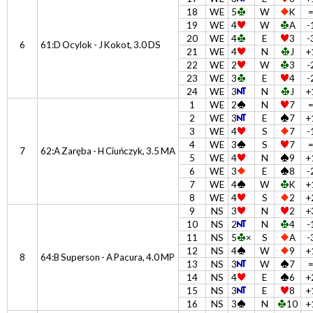
18
WE
5
W
K
19
WE
4
W
A
-
20
WE
4
E
3
-
6
61:D Ocylok - J Kokot, 3.0 DS
21
WE
4
N
J
+
22
WE
2
W
3
-
23
WE
3
E
4
-
24
WE
3
N
J
+
1
WE
2
N
7
2
WE
3
E
7
+
3
WE
4
S
7
-
4
WE
3
S
7
7
62:A Zaręba - H Ciuńczyk, 3.5 MA
5
WE
4
N
9
+
6
WE
3
E
8
-
7
WE
4
W
K
+
8
WE
4
S
2
+
9
NS
3
N
2
+
10
NS
2
N
4
-
11
NS
5
×
S
A
-
12
NS
4
W
9
+
8
64:B Superson - A Pacura, 4.0 MP
13
NS
3
W
7
14
NS
4
E
6
+
15
NS
3
E
8
+
16
NS
3
N
10
+