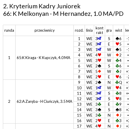
2. Kryterium Kadry Juniorek
66: K Melkonyan - M Hernandez, 1.0 MA/PD
kont
runda
przeciwnicy
rozd.
linia
gra
wist
l
rakt
1
WE
3
S
6
-
2
WE
3
E
5
3
WE
1
W
5
-
4
WE
4
W
2
1
65:K Kiraga - K Kupczyk, 4.0 MA
5
WE
3
W
4
6
WE
2
S
6
7
WE
5
W
J
+
8
WE
2
E
6
-
9
WE
2
N
Q
+
10
WE
1
W
4
+
11
WE
3
S
8
+
12
WE
3
S
8
2
62:A Zaręba - H Ciuńczyk, 3.5 MA
13
WE
3
E
9
14
WE
3
S
8
+
15
WE
3
N
J
16
WE
2
E
3
+
17
WE
4
N
J
+