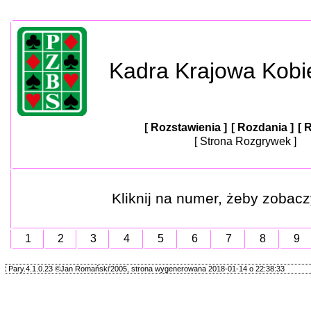
Kadra Krajowa Kobi
[ Rozstawienia ]
[ Rozdania ]
[ 
[ Strona Rozgrywek ]
Kliknij na numer, żeby zobacz
1
2
3
4
5
6
7
8
9
Pary.4.1.0.23 ©Jan Romański'2005, strona wygenerowana 2018-01-14 o 22:38:33