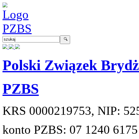
Polski Związek Bryd
PZBS
KRS
0000219753
, NIP:
52
konto PZBS:
07 1240 6175