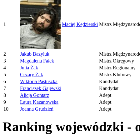
1
Maciej Kędzierski
Mistrz Międzynaro
2
Jakub Bazyluk
Mistrz Międzynaro
3
Magdalena Fałek
Mistrz Okręgowy
4
Julia Żak
Mistrz Regionalny
5
Cezary Żak
Mistrz Klubowy
6
Wiktoria Pastuszka
Kandydat
7
Franciszek Gajewski
Kandydat
8
Alicja Gontarz
Adept
9
Laura Kazanowska
Adept
10
Joanna Grudzień
Adept
Ranking wojewódzki - 