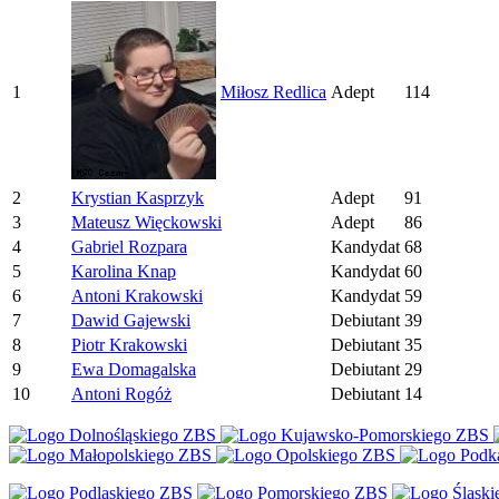
1
Miłosz Redlica
Adept
114
2
Krystian Kasprzyk
Adept
91
3
Mateusz Więckowski
Adept
86
4
Gabriel Rozpara
Kandydat
68
5
Karolina Knap
Kandydat
60
6
Antoni Krakowski
Kandydat
59
7
Dawid Gajewski
Debiutant
39
8
Piotr Krakowski
Debiutant
35
9
Ewa Domagalska
Debiutant
29
10
Antoni Rogóż
Debiutant
14