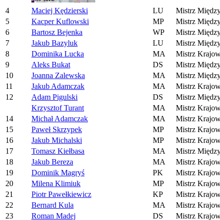
4
Maciej Kędzierski
LU
Mistrz Międz
5
Kacper Kuflowski
MP
Mistrz Międz
6
Bartosz Bejenka
WP
Mistrz Międz
7
Jakub Bazyluk
LU
Mistrz Międz
8
Dominika Lucka
MA
Mistrz Krajo
9
Aleks Bukat
DS
Mistrz Międz
10
Joanna Zalewska
MA
Mistrz Międz
11
Jakub Adamczak
MA
Mistrz Krajo
12
Adam Pigulski
DS
Mistrz Międz
Krzysztof Turant
MA
Mistrz Krajo
14
Michał Adamczak
MA
Mistrz Krajo
15
Paweł Skrzypek
MP
Mistrz Krajo
16
Jakub Michalski
MP
Mistrz Krajo
17
Tomasz Kiełbasa
MA
Mistrz Międz
18
Jakub Bereza
MA
Mistrz Krajo
19
Dominik Magryś
PK
Mistrz Krajo
20
Milena Klimiuk
MP
Mistrz Krajo
21
Piotr Pawełkiewicz
KP
Mistrz Krajo
22
Bernard Kula
MA
Mistrz Krajo
23
Roman Madej
DS
Mistrz Krajo