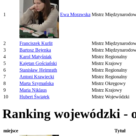
1
Ewa Morawska
Mistrz Międzynarodo
2
Franciszek Kurlit
Mistrz Międzynarodo
3
Bartosz Bejenka
Mistrz Międzynarodo
4
Karol Matyśniak
Mistrz Regionalny
5
Kajetan Gościański
Mistrz Krajowy
6
Stanisław Heimrath
Mistrz Regionalny
7
Antoni Krawiecki
Mistrz Regionalny
8
Marta Szymańska
Mistrz Okręgowy
9
Maria Niklaus
Mistrz Krajowy
10
Hubert Świątek
Mistrz Wojewódzki
Ranking wojewódzki - 
miejsce
Tytuł