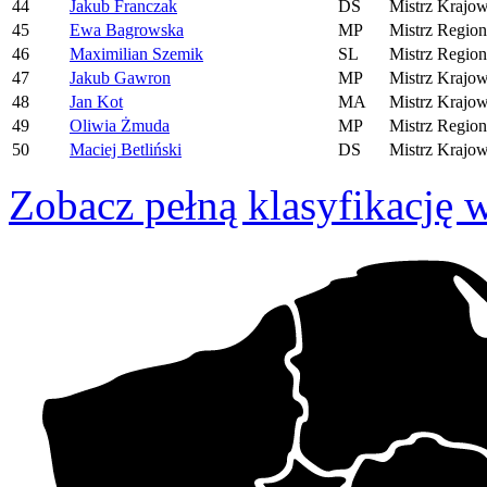
44
Jakub Franczak
DS
Mistrz Krajo
45
Ewa Bagrowska
MP
Mistrz Region
46
Maximilian Szemik
SL
Mistrz Region
47
Jakub Gawron
MP
Mistrz Krajo
48
Jan Kot
MA
Mistrz Krajo
49
Oliwia Żmuda
MP
Mistrz Region
50
Maciej Betliński
DS
Mistrz Krajo
Zobacz pełną klasyfikację