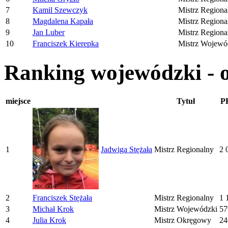
7
Kamil Szewczyk
Mistrz Regiona
8
Magdalena Kapała
Mistrz Regiona
9
Jan Luber
Mistrz Regiona
10
Franciszek Kierepka
Mistrz Wojewó
Ranking wojewódzki - 
miejsce
Tytuł
P
1
Jadwiga Stężała
Mistrz Regionalny
2 
2
Franciszek Stężała
Mistrz Regionalny
1 
3
Michał Krok
Mistrz Wojewódzki
57
4
Julia Krok
Mistrz Okręgowy
24