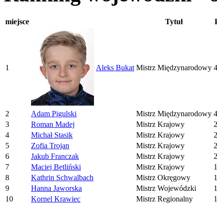
miejsce
Tytuł
1
Aleks Bukat
Mistrz Międzynarodowy
2
Adam Pigulski
Mistrz Międzynarodowy
3
Roman Madej
Mistrz Krajowy
4
Michał Stasik
Mistrz Krajowy
5
Zofia Trojan
Mistrz Krajowy
6
Jakub Franczak
Mistrz Krajowy
7
Maciej Betliński
Mistrz Krajowy
8
Kathrin Schwalbach
Mistrz Okręgowy
9
Hanna Jaworska
Mistrz Wojewódzki
10
Kornel Krawiec
Mistrz Regionalny