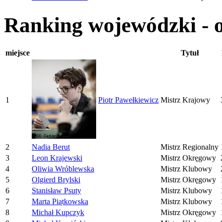
Ranking wojewódzki - 
miejsce
Tytuł
1
Piotr Pawełkiewicz
Mistrz Krajowy
2
Nadia Berut
Mistrz Regionalny
3
Leon Krajewski
Mistrz Okręgowy
4
Oliwia Wróblewska
Mistrz Klubowy
5
Olgierd Brylski
Mistrz Okręgowy
6
Stanisław Psuty
Mistrz Klubowy
7
Marta Piątkowska
Mistrz Klubowy
8
Michał Kupczyk
Mistrz Okręgowy