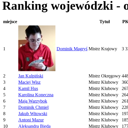
Ranking wojewódzki - 
miejsce
Tytuł
P
1
Dominik Magryś
Mistrz Krajowy
3 3
2
Jan Kulpiński
Mistrz Okręgowy
44
3
Maciej Wisz
Mistrz Klubowy
36
4
Kamil Hus
Mistrz Klubowy
26
5
Karolina Koneczna
Mistrz Klubowy
26
6
Maja Warzybok
Mistrz Klubowy
26
7
Dominik Chmiel
Mistrz Klubowy
22
8
Jakub Witowski
Mistrz Klubowy
19
9
Antoni Mazur
Mistrz Klubowy
18
10
Aleksandra Bieda
Mistrz Klubowy
17