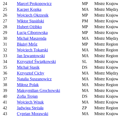
24
Marcel Prokopowicz
MP
Mistrz Krajo
25
Kacper Kopka
MA
Mistrz Międz
26
Wojciech Okrzesik
MP
Mistrz Krajo
27
Wiktor Stasiński
PM
Mistrz Krajo
28
Hubert Ożibko
MP
Mistrz Krajo
29
Łucja Ciborowska
MP
Mistrz Krajo
30
Michał Maszenda
MA
Mistrz Międz
31
Błażej Mróz
MP
Mistrz Region
32
Wojciech Tokarski
MA
Mistrz Region
33
Jan Izwantowski
MA
Mistrz Region
34
Krzysztof Świątkowski
SL
Mistrz Krajo
35
Michał Stasik
DS
Mistrz Krajo
36
Krzysztof Cichy
MA
Mistrz Międz
37
Natalia Suszanowicz
MA
Mistrz Krajo
38
Miłosz Polak
MA
Mistrz Region
39
Maksymilian Grochowski
MA
Mistrz Krajo
40
Zofia Trojan
DS
Mistrz Krajo
41
Wojciech Wnuk
MA
Mistrz Krajo
42
Jadwiga Stężała
ZP
Mistrz Region
43
Cyprian Morawski
MA
Mistrz Krajo