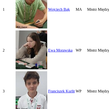
1
Wojciech Bąk
MA
Mistrz Międz
2
Ewa Morawska
WP
Mistrz Międz
3
Franciszek Kurlit
WP
Mistrz Międz