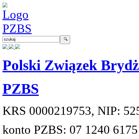
Polski Związek Bryd
PZBS
KRS
0000219753
, NIP:
52
konto PZBS:
07 1240 6175