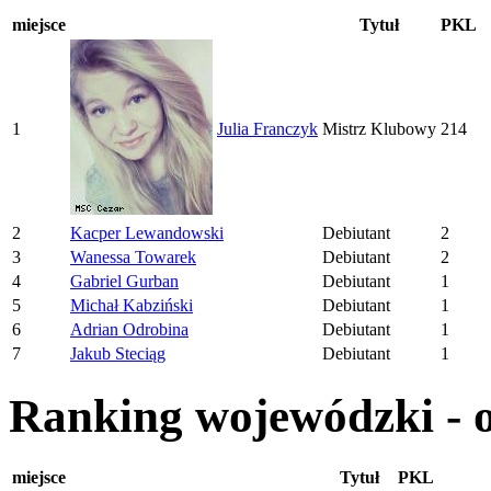
miejsce
Tytuł
PKL
1
Julia Franczyk
Mistrz Klubowy
214
2
Kacper Lewandowski
Debiutant
2
3
Wanessa Towarek
Debiutant
2
4
Gabriel Gurban
Debiutant
1
5
Michał Kabziński
Debiutant
1
6
Adrian Odrobina
Debiutant
1
7
Jakub Steciąg
Debiutant
1
Ranking wojewódzki - o
miejsce
Tytuł
PKL