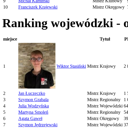
9
Michał Kamiński
Mistrz Klubowy
10
Franciszek Krajewski
Mistrz Okręgowy
Ranking wojewódzki - 
miejsce
Tytuł
P
1
Wiktor Stasiński
Mistrz Krajowy
2 
2
Jan Łuczeczko
Mistrz Krajowy
1 
3
Szymon Grabala
Mistrz Regionalny
1 
4
Julia Wodzyńska
Mistrz Wojewódzki
6
5
Martyna Smoleń
Mistrz Regionalny
5
6
Agata Gaweł
Mistrz Okręgowy
3
7
Szymon Jędrzejewski
Mistrz Wojewódzki
3