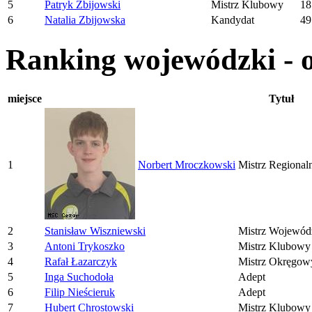
5
Patryk Zbijowski
Mistrz Klubowy
18
6
Natalia Zbijowska
Kandydat
49
Ranking wojewódzki - o
miejsce
Tytuł
1
Norbert Mroczkowski
Mistrz Regional
2
Stanisław Wiszniewski
Mistrz Wojewód
3
Antoni Trykoszko
Mistrz Klubowy
4
Rafał Łazarczyk
Mistrz Okręgow
5
Inga Suchodoła
Adept
6
Filip Nieścieruk
Adept
7
Hubert Chrostowski
Mistrz Klubowy