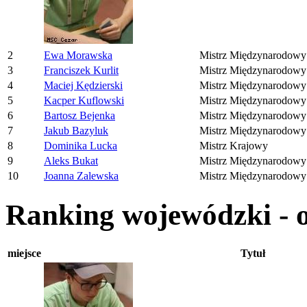
2
Ewa Morawska
Mistrz Międzynarodowy
3
Franciszek Kurlit
Mistrz Międzynarodowy
4
Maciej Kędzierski
Mistrz Międzynarodowy
5
Kacper Kuflowski
Mistrz Międzynarodowy
6
Bartosz Bejenka
Mistrz Międzynarodowy
7
Jakub Bazyluk
Mistrz Międzynarodowy
8
Dominika Lucka
Mistrz Krajowy
9
Aleks Bukat
Mistrz Międzynarodowy
10
Joanna Zalewska
Mistrz Międzynarodowy
Ranking wojewódzki - 
miejsce
Tytuł