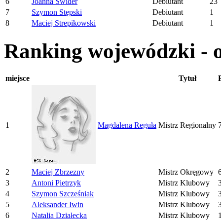
6
Joanna Świder
Debiutant
23
7
Szymon Stępski
Debiutant
1
8
Maciej Strepikowski
Debiutant
1
Ranking wojewódzki - 
miejsce
Tytuł
1
Magdalena Reguła
Mistrz Regionalny
2
Maciej Zbrzezny
Mistrz Okręgowy
3
Antoni Pietrzyk
Mistrz Klubowy
4
Szymon Szcześniak
Mistrz Klubowy
5
Aleksander Iwin
Mistrz Klubowy
6
Natalia Działecka
Mistrz Klubowy