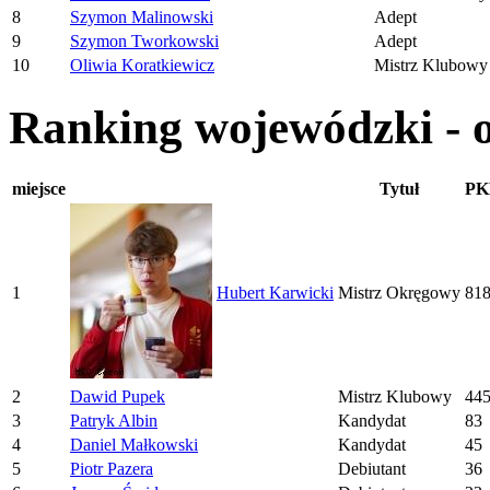
8
Szymon Malinowski
Adept
9
Szymon Tworkowski
Adept
10
Oliwia Koratkiewicz
Mistrz Klubowy
Ranking wojewódzki -
miejsce
Tytuł
PK
1
Hubert Karwicki
Mistrz Okręgowy
81
2
Dawid Pupek
Mistrz Klubowy
44
3
Patryk Albin
Kandydat
83
4
Daniel Małkowski
Kandydat
45
5
Piotr Pazera
Debiutant
36