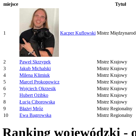
miejsce
Tytuł
1
Kacper Kuflowski
Mistrz Międzynaro
2
Paweł Skrzypek
Mistrz Krajowy
3
Jakub Michalski
Mistrz Krajowy
4
Milena Klimiuk
Mistrz Krajowy
5
Marcel Prokopowicz
Mistrz Krajowy
6
Wojciech Okrzesik
Mistrz Krajowy
7
Hubert Ożibko
Mistrz Krajowy
8
Łucja Ciborowska
Mistrz Krajowy
9
Błażej Mróz
Mistrz Regionalny
10
Ewa Bagrowska
Mistrz Regionalny
Ranking wojewódzki - o