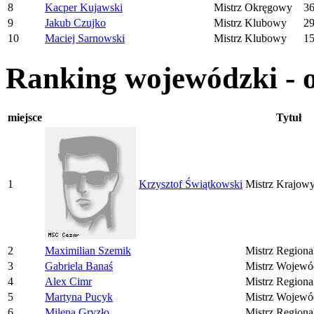
8
Kacper Kujawski
Mistrz Okręgowy
3
9
Jakub Czujko
Mistrz Klubowy
2
10
Maciej Sarnowski
Mistrz Klubowy
1
Ranking wojewódzki - o
miejsce
Tytuł
1
Krzysztof Świątkowski
Mistrz Krajow
2
Maximilian Szemik
Mistrz Regiona
3
Gabriela Banaś
Mistrz Wojewó
4
Alex Cimr
Mistrz Regiona
5
Martyna Pucyk
Mistrz Wojewó
6
Milena Gryzło
Mistrz Regiona