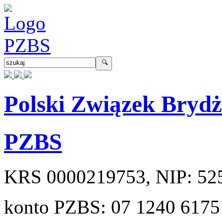
Polski Związek Bryd
PZBS
KRS
0000219753
, NIP:
52
konto PZBS:
07 1240 6175