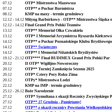
07.12
OTP* Mistrzostwa Mazowsza
07.12
OTP** o Puchar Burmistrza
08.12
KMP na maxy - termin grudniowy
12.12 - 14.12
Mityng Barbórkowy - OTP** Mistrzostwa Śląska 
12.12 - 14.12
Finał Grand Prix Polski Teamów
13.12
OTP** Memoriał Olka Czwakiela
13.12
OTP* I Memoriał Arcymistrza Ryszarda Kiełczews
14.12
OTP** o Puchar Poznańskiego Klubu Brydżowego
14.12
OTP** Świąteczny
14.12
OTP** I Memoriał Niżańskich Brydżystów
19.12 - 21.12
OTI**** Finał BUDIMEX Grand Prix Polski Par
20.12
II OTP* Wigilijno-Noworoczny
20.12
OTP** Turniej Zamknięcia Sezonu 2025
20.12
OTP* Cztery Pory Roku Zima
20.12
OTPy* Mistrzostwa Łodzi
22.12
KMP na IMP - termin grudniowy
25.12 - 26.12
Boże Narodzenie
27.12
OTP* Symultana z okazji Rocznicy Zwycięskiego P
27.12
OTP** 27 Grudnia - Pamiętamy!
27.12
OTP** z okazji rocznicy Powstania Wielkopolskieg