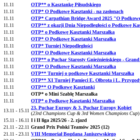
11.11
OTP** o Kasztankę Piłsudskiego
11.11
OTP* O Podkowę Kasztanki - na zasłonach
11.11
OTP* Carpathian Bridge Award 2025 "O Podkowę
11.11
OTP** z okazji Dnia Niepodległości o Podkowę Kas
11.11
OTP* o Podkowę Kasztanki Marszałka
11.11
OTP* O Podkowę Kasztanki Marszałka
11.11
OTP* Turniej Niepodległości
11.11
OTP* O Podkowę Kasztanki Marszałka
11.11
OTP** o Puchar Starosty Gnieźnieńskiego - Gran
11.11
OTP* O Podkowę Kasztanki Marszałka
11.11
OTP** Turniej o podkowę Kasztanki Marszałka
11.11
OTP** XI Turniej Pamięci E. Olbrota i L. Przygod
11.11
OTP** O Podkowę Kasztanki
11.11
OTP* o Mini Szablę Marszałka
11.11
OTP* o Podkowę Kasztanki Marszałka
23. Puchar Europy & 3. Puchar Europy Kobiet
13.11 - 15.11
(
23rd Champions Cup & 3rd Women Champions Cup
)
15.11 - 16.11
I i II liga 2025/26 - 2. zjazd
21.11 - 22.11
Grand Prix Polski Teamów 2025 (12)
21.11 - 23.11
VIII Memoriał Bogdana Janiszewskiego