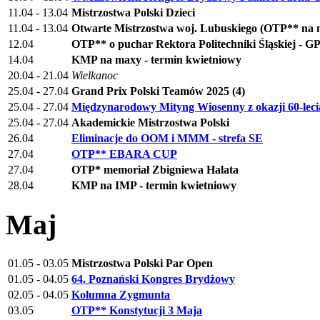
11.04 - 13.04
Mistrzostwa Polski Dzieci
11.04 - 13.04
Otwarte Mistrzostwa woj. Lubuskiego (OTP** na 
12.04
OTP** o puchar Rektora Politechniki Śląskiej - GP
14.04
KMP na maxy - termin kwietniowy
20.04 - 21.04
Wielkanoc
25.04 - 27.04
Grand Prix Polski Teamów 2025 (4)
25.04 - 27.04
Międzynarodowy Mityng Wiosenny z okazji 60-leci
25.04 - 27.04
Akademickie Mistrzostwa Polski
26.04
Eliminacje do OOM i MMM - strefa SE
27.04
OTP** EBARA CUP
27.04
OTP* memoriał Zbigniewa Halata
28.04
KMP na IMP - termin kwietniowy
Maj
01.05 - 03.05
Mistrzostwa Polski Par Open
01.05 - 04.05
64. Poznański Kongres Brydżowy
02.05 - 04.05
Kolumna Zygmunta
03.05
OTP** Konstytucji 3 Maja