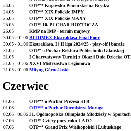
24.05
OTP** Kujawsko-Pomorskie na Brydża
24.05
OTP** XIX Polickie IMPY
25.05
OTP** XIX Polickie MAXY
25.05
OTP* 10. PUCHAR ROZTOCZA
26.05
KMP na IMP - termin majowy
30.05 - 01.06
BUDIMEX Ekstraklasa Final Four
30.05 - 01.06
Ekstraklasa, I i II liga 2024/25 - play-off i baraże
31.05
OTP* o Puchar Rektora Politechniki Gdańskiej
31.05
I Charytatywny Turniej z Okazji Dnia Dziecka O
31.05 - 01.06
XXVI Mistrzostwa Legionowa
31.05 - 01.06
Mityng Górnośląski
Czerwiec
01.06
OTP** o Puchar Prezesa STB
01.06
OTP** o Puchar Burmistrza Morąga
02.06 - 06.06
31. Ogólnopolska Olimpiada Młodzieży w Sportac
07.06
OTP* Cztery pory roku LATO
07.06
OTP** Grand Prix Wielkopolski i Lubuskiego