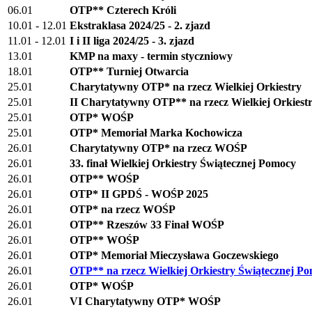
06.01
OTP** Czterech Króli
10.01 - 12.01
Ekstraklasa 2024/25 - 2. zjazd
11.01 - 12.01
I i II liga 2024/25 - 3. zjazd
13.01
KMP na maxy - termin styczniowy
18.01
OTP** Turniej Otwarcia
25.01
Charytatywny OTP* na rzecz Wielkiej Orkiestry
25.01
II Charytatywny OTP** na rzecz Wielkiej Orkiest
25.01
OTP* WOŚP
25.01
OTP* Memoriał Marka Kochowicza
26.01
Charytatywny OTP* na rzecz WOŚP
26.01
33. finał Wielkiej Orkiestry Świątecznej Pomocy
26.01
OTP** WOŚP
26.01
OTP* II GPDŚ - WOŚP 2025
26.01
OTP* na rzecz WOŚP
26.01
OTP** Rzeszów 33 Finał WOŚP
26.01
OTP** WOŚP
26.01
OTP* Memoriał Mieczysława Goczewskiego
26.01
OTP** na rzecz Wielkiej Orkiestry Świątecznej P
26.01
OTP* WOŚP
26.01
VI Charytatywny OTP* WOŚP