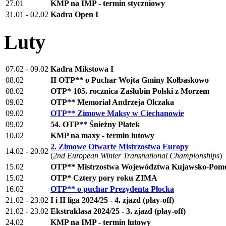
27.01
KMP na IMP - termin styczniowy
31.01 - 02.02
Kadra Open I
Luty
07.02 - 09.02
Kadra Mikstowa I
08.02
II OTP** o Puchar Wojta Gminy Kołbaskowo
08.02
OTP* 105. rocznica Zaślubin Polski z Morzem
09.02
OTP** Memoriał Andrzeja Olczaka
09.02
OTP** Zimowe Maksy w Ciechanowie
09.02
54. OTP** Śnieżny Płatek
10.02
KMP na maxy - termin lutowy
2. Zimowe Otwarte Mistrzostwa Europy
14.02 - 20.02
(
2nd European Winter Transnational Championships
)
15.02
OTP** Mistrzostwa Województwa Kujawsko-Pomo
15.02
OTP* Cztery pory roku ZIMA
16.02
OTP** o puchar Prezydenta Płocka
21.02 - 23.02
I i II liga 2024/25 - 4. zjazd (play-off)
21.02 - 23.02
Ekstraklasa 2024/25 - 3. zjazd (play-off)
24.02
KMP na IMP - termin lutowy