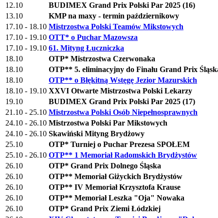
12.10
BUDIMEX Grand Prix Polski Par 2025 (16)
13.10
KMP na maxy - termin październikowy
17.10 - 18.10
Mistrzostwa Polski Teamów Mikstowych
17.10 - 19.10
OTT* o Puchar Mazowsza
17.10 - 19.10
61. Mityng Łuczniczka
18.10
OTP* Mistrzostwa Czerwonaka
18.10
OTP** 5. eliminacyjny do Finału Grand Prix Śląsk
18.10
OTP** o Błękitną Wstęgę Jezior Mazurskich
18.10 - 19.10
XXVI Otwarte Mistrzostwa Polski Lekarzy
19.10
BUDIMEX Grand Prix Polski Par 2025 (17)
21.10 - 25.10
Mistrzostwa Polski Osób Niepełnosprawnych
24.10 - 26.10
Mistrzostwa Polski Par Mikstowych
24.10 - 26.10
Skawiński Mityng Brydżowy
25.10
OTP* Turniej o Puchar Prezesa SPOŁEM
25.10 - 26.10
OTP** 1 Memoriał Radomskich Brydżystów
26.10
OTP* Grand Prix Dolnego Śląska
26.10
OTP** Memoriał Giżyckich Brydżystów
26.10
OTP** IV Memoriał Krzysztofa Krause
26.10
OTP** Memoriał Leszka "Oja" Nowaka
26.10
OTP* Grand Prix Ziemi Łódzkiej