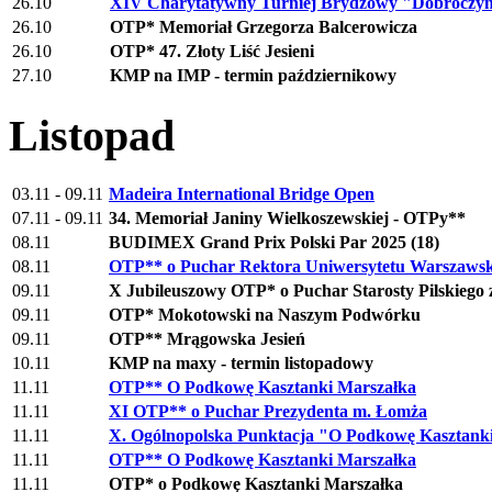
26.10
XIV Charytatywny Turniej Brydżowy "Dobroczyn
26.10
OTP* Memoriał Grzegorza Balcerowicza
26.10
OTP* 47. Złoty Liść Jesieni
27.10
KMP na IMP - termin październikowy
Listopad
03.11 - 09.11
Madeira International Bridge Open
07.11 - 09.11
34. Memoriał Janiny Wielkoszewskiej - OTPy**
08.11
BUDIMEX Grand Prix Polski Par 2025 (18)
08.11
OTP** o Puchar Rektora Uniwersytetu Warszawsk
09.11
X Jubileuszowy OTP* o Puchar Starosty Pilskiego 
09.11
OTP* Mokotowski na Naszym Podwórku
09.11
OTP** Mrągowska Jesień
10.11
KMP na maxy - termin listopadowy
11.11
OTP** O Podkowę Kasztanki Marszałka
11.11
XI OTP** o Puchar Prezydenta m. Łomża
11.11
X. Ogólnopolska Punktacja "O Podkowę Kasztank
11.11
OTP** O Podkowę Kasztanki Marszałka
11.11
OTP* o Podkowę Kasztanki Marszałka