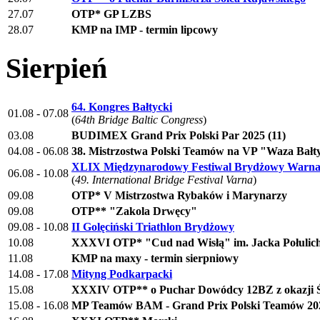
27.07
OTP* GP LZBS
28.07
KMP na IMP - termin lipcowy
Sierpień
64. Kongres Bałtycki
01.08 - 07.08
(
64th Bridge Baltic Congress
)
03.08
BUDIMEX Grand Prix Polski Par 2025 (11)
04.08 - 06.08
38. Mistrzostwa Polski Teamów na VP "Waza Bałty
XLIX Międzynarodowy Festiwal Brydżowy Warna
06.08 - 10.08
(
49. International Bridge Festival Varna
)
09.08
OTP* V Mistrzostwa Rybaków i Marynarzy
09.08
OTP** "Zakola Drwęcy"
09.08 - 10.08
II Golęciński Triathlon Brydżowy
10.08
XXXVI OTP* "Cud nad Wisłą" im. Jacka Połulic
11.08
KMP na maxy - termin sierpniowy
14.08 - 17.08
Mityng Podkarpacki
15.08
XXXIV OTP** o Puchar Dowódcy 12BZ z okazji Ś
15.08 - 16.08
MP Teamów BAM - Grand Prix Polski Teamów 202