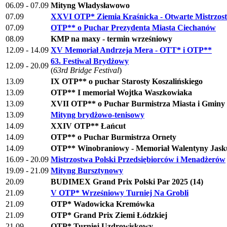
06.09 - 07.09
Mityng Władysławowo
07.09
XXVI OTP* Ziemia Kraśnicka - Otwarte Mistrzos
07.09
OTP** o Puchar Prezydenta Miasta Ciechanów
08.09
KMP na maxy - termin wrześniowy
12.09 - 14.09
XV Memoriał Andrzeja Mera - OTT* i OTP**
63. Festiwal Brydżowy
12.09 - 20.09
(
63rd Bridge Festival
)
13.09
IX OTP** o puchar Starosty Koszalińskiego
13.09
OTP** I memoriał Wojtka Waszkowiaka
13.09
XVII OTP** o Puchar Burmistrza Miasta i Gminy
13.09
Mityng brydżowo-tenisowy
14.09
XXIV OTP** Łańcut
14.09
OTP** o Puchar Burmistrza Ornety
14.09
OTP** Winobraniowy - Memoriał Walentyny Jask
16.09 - 20.09
Mistrzostwa Polski Przedsiębiorców i Menadżerów
19.09 - 21.09
Mityng Bursztynowy
20.09
BUDIMEX Grand Prix Polski Par 2025 (14)
21.09
V OTP* Wrześniowy Turniej Na Grobli
21.09
OTP* Wadowicka Kremówka
21.09
OTP* Grand Prix Ziemi Łódzkiej
21.09
OTP* Turniej Uzdrowiskowy