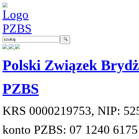
Polski Związek Bryd
PZBS
KRS
0000219753
, NIP:
52
konto PZBS:
07 1240 6175