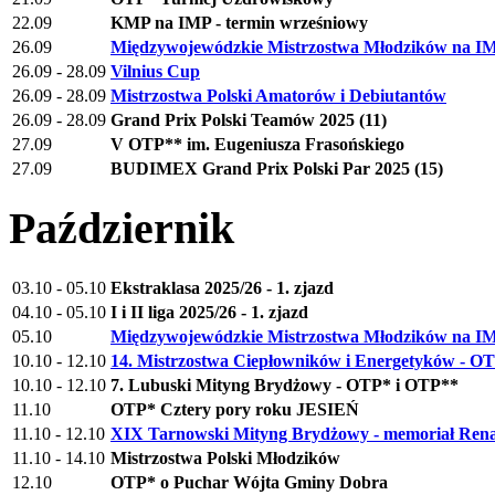
22.09
KMP na IMP - termin wrześniowy
26.09
Międzywojewódzkie Mistrzostwa Młodzików na IM
26.09 - 28.09
Vilnius Cup
26.09 - 28.09
Mistrzostwa Polski Amatorów i Debiutantów
26.09 - 28.09
Grand Prix Polski Teamów 2025 (11)
27.09
V OTP** im. Eugeniusza Frasońskiego
27.09
BUDIMEX Grand Prix Polski Par 2025 (15)
Październik
03.10 - 05.10
Ekstraklasa 2025/26 - 1. zjazd
04.10 - 05.10
I i II liga 2025/26 - 1. zjazd
05.10
Międzywojewódzkie Mistrzostwa Młodzików na IMP
10.10 - 12.10
14. Mistrzostwa Ciepłowników i Energetyków - O
10.10 - 12.10
7. Lubuski Mityng Brydżowy - OTP* i OTP**
11.10
OTP* Cztery pory roku JESIEŃ
11.10 - 12.10
XIX Tarnowski Mityng Brydżowy - memoriał Ren
11.10 - 14.10
Mistrzostwa Polski Młodzików
12.10
OTP* o Puchar Wójta Gminy Dobra