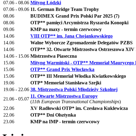
07.06 - 08.06
Mityng Łódzki
07.06 - 09.06
11. German Bridge Team Trophy
08.06
BUDIMEX Grand Prix Polski Par 2025 (7)
08.06
OTP** pamięci Arcymistrza Ryszarda Konopki
09.06
KMP na maxy - termin czerwcowy
14.06
VIII OTP** im. Jana Chojankowskiego
14.06
Walne Wyborcze Zgromadzenie Delegatów PZBS
14.06
OTP** 32. Otwarte Mistrzostwa Ostrzeszowa XI
14.06 - 15.06
Mistrzostwa Piaseczna
15.06
Mityng Warmiński - OTP** Memoriał Maurycego 
15.06
OTP** Grand Prix Włocławka
15.06
OTP** III Memoriał Włodka Kwiatkowskiego
19.06
OTP* Memoriał Stanisława Szejki
19.06 - 22.06
38. Mistrzostwa Polski Młodzieży Szkolnej
11. Otwarte Mistrzostwa Europy
21.06 - 05.07
(
11th European Transnational Championships
)
22.06
XV Radłowski OTP* im. Czesława Kuklewicza
22.06
OTP** Dni Olsztynka
23.06
KMP na IMP - termin czerwcowy