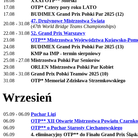
16.08
XXXI OTP** Morski
17.08
OTP* Cztery pory roku LATO
17.08
BUDIMEX Grand Prix Polski Par 2025 (12)
47. Drużynowe Mistrzostwa Świata
20.08 - 31.08
(
47th World Bridge Teams Championships
)
22.08 - 31.08
52. Grand Prix Warszawy
23.08
OTP** Mistrzostwa Województwa Kujawsko-Pomo
24.08
BUDIMEX Grand Prix Polski Par 2025 (13)
25.08
KMP na IMP - termin sierpniowy
25.08 - 27.08
Mistrzostwa Polski Par Seniorów
29.08
ORLEN Mistrzostwa Polski Par Kobiet
30.08 - 31.08
Grand Prix Polski Teamów 2025 (10)
31.08
OTP* Memoriał Zdzisława Strzemkowskiego
Wrzesień
05.09 - 06.09
Puchar Ligi
06.09
OTP** XII Otwarte Mistrzostwa Powiatu Czarnkow
06.09
OTP** o Puchar Starosty Ciechanowskiego
06.09
4. eliminacyjny OTP** do Finału Grand Prix Śląsk