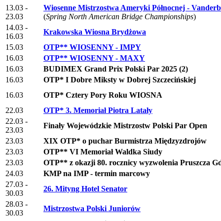
13.03 -
Wiosenne Mistrzostwa Ameryki Północnej - Vanderbi
23.03
(
Spring North American Bridge Championships
)
14.03 -
Krakowska Wiosna Brydżowa
16.03
15.03
OTP** WIOSENNY - IMPY
16.03
OTP** WIOSENNY - MAXY
16.03
BUDIMEX Grand Prix Polski Par 2025 (2)
16.03
OTP* I Dobre Miksty w Dobrej Szczecińskiej
16.03
OTP* Cztery Pory Roku WIOSNA
22.03
OTP* 3. Memoriał Piotra Latały
22.03 -
Finały Wojewódzkie Mistrzostw Polski Par Open
23.03
23.03
XIX OTP* o puchar Burmistrza Międzyzdrojów
23.03
OTP** VI Memoriał Waldka Siudy
23.03
OTP** z okazji 80. rocznicy wyzwolenia Pruszcza G
24.03
KMP na IMP - termin marcowy
27.03 -
26. Mityng Hotel Senator
30.03
28.03 -
Mistrzostwa Polski Juniorów
30.03