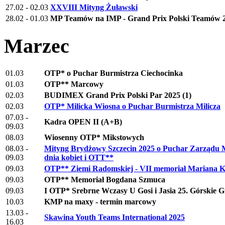
27.02 - 02.03
XXVIII Mityng Żuławski
28.02 - 01.03
MP Teamów na IMP - Grand Prix Polski Teamów 2
Marzec
01.03
OTP* o Puchar Burmistrza Ciechocinka
01.03
OTP** Marcowy
02.03
BUDIMEX Grand Prix Polski Par 2025 (1)
02.03
OTP* Milicka Wiosna o Puchar Burmistrza Milicza
07.03 -
Kadra OPEN II (A+B)
09.03
08.03
Wiosenny OTP* Mikstowych
08.03 -
Mityng Brydżowy Szczecin 2025 o Puchar Zarządu Mo
09.03
dnia kobiet i OTT**
09.03
OTP** Ziemi Radomskiej - VII memoriał Mariana K
09.03
OTP** Memoriał Bogdana Szmuca
09.03
I OTP* Srebrne Wczasy U Gosi i Jasia 25. Górskie G
10.03
KMP na maxy - termin marcowy
13.03 -
Skawina Youth Teams International 2025
16.03