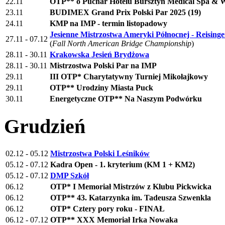
22.11
OTP** o Puchar Hotelu Bursztyn Medical Spa & W
23.11
BUDIMEX Grand Prix Polski Par 2025 (19)
24.11
KMP na IMP - termin listopadowy
Jesienne Mistrzostwa Ameryki Północnej - Reisinge
27.11 - 07.12
(
Fall North American Bridge Championship
)
28.11 - 30.11
Krakowska Jesień Brydżowa
28.11 - 30.11
Mistrzostwa Polski Par na IMP
29.11
III OTP* Charytatywny Turniej Mikołajkowy
29.11
OTP** Urodziny Miasta Puck
30.11
Energetyczne OTP** Na Naszym Podwórku
Grudzień
02.12 - 05.12
Mistrzostwa Polski Leśników
05.12 - 07.12
Kadra Open - 1. kryterium (KM 1 + KM2)
05.12 - 07.12
DMP Szkół
06.12
OTP* I Memoriał Mistrzów z Klubu Pickwicka
06.12
OTP** 43. Katarzynka im. Tadeusza Szwenkla
06.12
OTP* Cztery pory roku - FINAŁ
06.12 - 07.12
OTP** XXX Memoriał Irka Nowaka