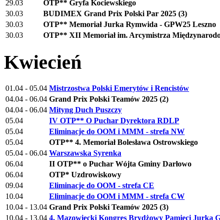
29.03
OTP** Gryfa Kociewskiego
30.03
BUDIMEX Grand Prix Polski Par 2025 (3)
30.03
OTP** Memoriał Jurka Rymwida - GPW25 Leszno
30.03
OTP** XII Memoriał im. Arcymistrza Międzynarod
Kwiecień
01.04 - 05.04
Mistrzostwa Polski Emerytów i Rencistów
04.04 - 06.04
Grand Prix Polski Teamów 2025 (2)
04.04 - 06.04
Mityng Duch Puszczy
05.04
IV OTP** O Puchar Dyrektora RDLP
05.04
Eliminacje do OOM i MMM - strefa NW
05.04
OTP** 4. Memoriał Bolesława Ostrowskiego
05.04 - 06.04
Warszawska Syrenka
06.04
II OTP** o Puchar Wójta Gminy Darłowo
06.04
OTP* Uzdrowiskowy
09.04
Eliminacje do OOM - strefa CE
10.04
Eliminacje do OOM i MMM - strefa CW
10.04 - 13.04
Grand Prix Polski Teamów 2025 (3)
10.04 - 13.04
4. Mazowiecki Kongres Brydżowy Pamieci Jurka G