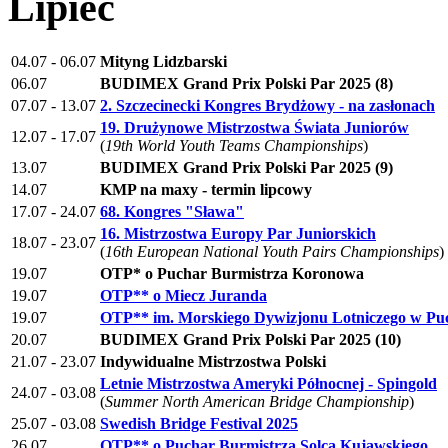
Lipiec
04.07 - 06.07
Mityng Lidzbarski
06.07
BUDIMEX Grand Prix Polski Par 2025 (8)
07.07 - 13.07
2. Szczecinecki Kongres Brydżowy - na zasłonach
19. Drużynowe Mistrzostwa Świata Juniorów
12.07 - 17.07
(
19th World Youth Teams Championships
)
13.07
BUDIMEX Grand Prix Polski Par 2025 (9)
14.07
KMP na maxy - termin lipcowy
17.07 - 24.07
68. Kongres "Sława"
16. Mistrzostwa Europy Par Juniorskich
18.07 - 23.07
(
16th European National Youth Pairs Championships
)
19.07
OTP* o Puchar Burmistrza Koronowa
19.07
OTP** o Miecz Juranda
19.07
OTP** im. Morskiego Dywizjonu Lotniczego w Pu
20.07
BUDIMEX Grand Prix Polski Par 2025 (10)
21.07 - 23.07
Indywidualne Mistrzostwa Polski
Letnie Mistrzostwa Ameryki Północnej - Spingold
24.07 - 03.08
(
Summer North American Bridge Championship
)
25.07 - 03.08
Swedish Bridge Festival 2025
26.07
OTP** o Puchar Burmistrza Solca Kujawskiego