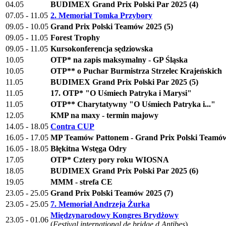
04.05
BUDIMEX Grand Prix Polski Par 2025 (4)
07.05 - 11.05
2. Memoriał Tomka Przybory
09.05 - 10.05
Grand Prix Polski Teamów 2025 (5)
09.05 - 11.05
Forest Trophy
09.05 - 11.05
Kursokonferencja sędziowska
10.05
OTP* na zapis maksymalny - GP Śląska
10.05
OTP** o Puchar Burmistrza Strzelec Krajeńskich
11.05
BUDIMEX Grand Prix Polski Par 2025 (5)
11.05
17. OTP* "O Uśmiech Patryka i Marysi"
11.05
OTP** Charytatywny "O Uśmiech Patryka i..."
12.05
KMP na maxy - termin majowy
14.05 - 18.05
Contra CUP
16.05 - 17.05
MP Teamów Pattonem - Grand Prix Polski Teamów
16.05 - 18.05
Błękitna Wstęga Odry
17.05
OTP* Cztery pory roku WIOSNA
18.05
BUDIMEX Grand Prix Polski Par 2025 (6)
19.05
MMM - strefa CE
23.05 - 25.05
Grand Prix Polski Teamów 2025 (7)
23.05 - 25.05
7. Memoriał Andrzeja Żurka
Międzynarodowy Kongres Brydżowy
23.05 - 01.06
(
Festival international de bridge d Antibes
)