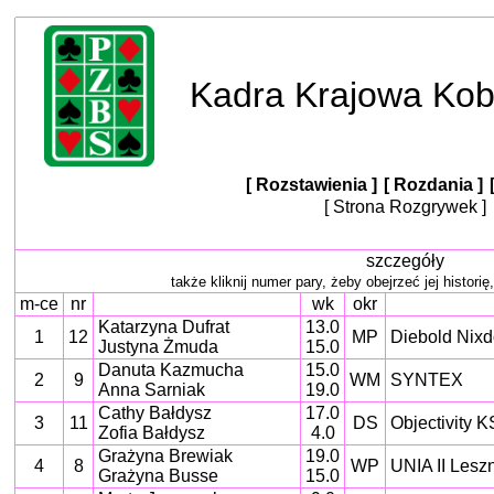
Kadra Krajowa Kob
[ Rozstawienia ]
[ Rozdania ]
[ Strona Rozgrywek ]
szczegóły
także kliknij numer pary, żeby obejrzeć jej historię,
m-ce
nr
wk
okr
Katarzyna Dufrat
13.0
1
12
MP
Diebold Nixd
Justyna Żmuda
15.0
Danuta Kazmucha
15.0
2
9
WM
SYNTEX
Anna Sarniak
19.0
Cathy Bałdysz
17.0
3
11
DS
Objectivity K
Zofia Bałdysz
4.0
Grażyna Brewiak
19.0
4
8
WP
UNIA II Lesz
Grażyna Busse
15.0