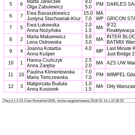
Marta Janeczek
9.0
5
6
PM
DARLES SA
Olga Zabulewicz
5.0
Ewa Banaszkiewicz
15.0
MA
6
7
Justyna Stachowiak-Kluz
7.0
WP
GRICON ST
Ewa Łukowska
2.0
IF22
7
5
MA
Anna Nożyńska
1.5
Reaktywacja
Marta Makarewicz
3.0
INTER BLOC
8
2
MA
Lena Ostrowska
3.0
BATMIX War
Joanna Kotarba
4.0
Last Minute 
9
4
MP
Anna Kuśper
Just Bridge
Hanna Ciuńczyk
2.5
10
1
MA
AZS UW War
Anna Zaręba
2.0
Paulina Klimentowska
7.0
11
10
PM
WIMPEL Gda
Maria Tomczewska
7.0
Małgorzata Buduła
1.0
12
3
MA
Orły Warsza
Anna Kosiorek
1.5
Pary.4.1.0.23 ©Jan Romański'2005, strona wygenerowana 2018-01-14 o 22:38:33