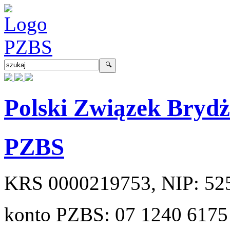
Polski Związek Bryd
PZBS
KRS
0000219753
, NIP:
52
konto PZBS:
07 1240 6175