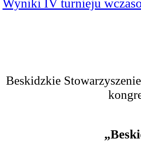
Wyniki IV turnieju wcza
Beskidzkie Stowarzyszenie
kongr
„Beski