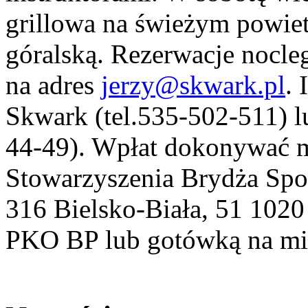
grillowa na świeżym powiet
góralską. Rezerwacje nocl
na adres
jerzy@skwark.pl
. 
Skwark (tel.535-502-511) lu
44-49). Wpłat dokonywać 
Stowarzyszenia Brydża Spor
316 Bielsko-Biała, 51 102
PKO BP lub gotówką na mi