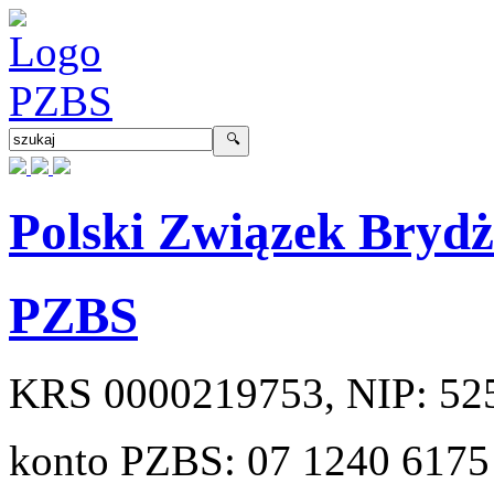
Polski Związek Bryd
PZBS
KRS
0000219753
, NIP:
52
konto PZBS:
07 1240 6175