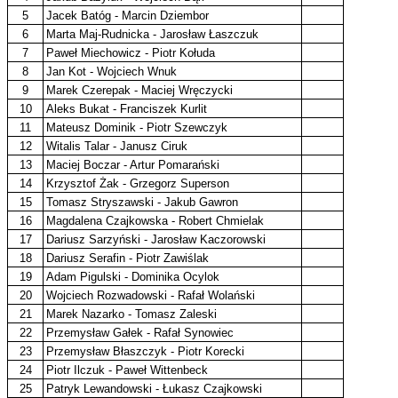
5
Jacek Batóg - Marcin Dziembor
6
Marta Maj-Rudnicka - Jarosław Łaszczuk
7
Paweł Miechowicz - Piotr Kołuda
8
Jan Kot - Wojciech Wnuk
9
Marek Czerepak - Maciej Wręczycki
10
Aleks Bukat - Franciszek Kurlit
11
Mateusz Dominik - Piotr Szewczyk
12
Witalis Talar - Janusz Ciruk
13
Maciej Boczar - Artur Pomarański
14
Krzysztof Żak - Grzegorz Superson
15
Tomasz Stryszawski - Jakub Gawron
16
Magdalena Czajkowska - Robert Chmielak
17
Dariusz Sarzyński - Jarosław Kaczorowski
18
Dariusz Serafin - Piotr Zawiślak
19
Adam Pigulski - Dominika Ocylok
20
Wojciech Rozwadowski - Rafał Wolański
21
Marek Nazarko - Tomasz Zaleski
22
Przemysław Gałek - Rafał Synowiec
23
Przemysław Błaszczyk - Piotr Korecki
24
Piotr Ilczuk - Paweł Wittenbeck
25
Patryk Lewandowski - Łukasz Czajkowski