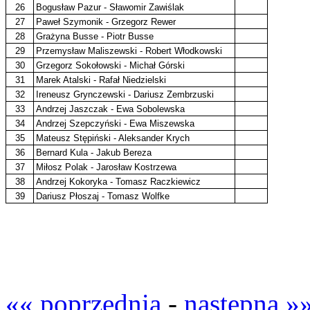
26
Bogusław Pazur - Sławomir Zawiślak
27
Paweł Szymonik - Grzegorz Rewer
28
Grażyna Busse - Piotr Busse
29
Przemysław Maliszewski - Robert Włodkowski
30
Grzegorz Sokołowski - Michał Górski
31
Marek Atalski - Rafał Niedzielski
32
Ireneusz Grynczewski - Dariusz Zembrzuski
33
Andrzej Jaszczak - Ewa Sobolewska
34
Andrzej Szepczyński - Ewa Miszewska
35
Mateusz Stępiński - Aleksander Krych
36
Bernard Kula - Jakub Bereza
37
Miłosz Polak - Jarosław Kostrzewa
38
Andrzej Kokoryka - Tomasz Raczkiewicz
39
Dariusz Płoszaj - Tomasz Wolfke
«« poprzednia
-
następna »