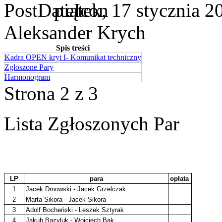
piątek, 17 stycznia 2
Aleksander Krych
Spis treści
Kadra OPEN kryt I- Komunikat techniczny
Zgłoszone Pary
Harmonogram
Strona 2 z 3
Lista Zgłoszonych Par
LP
para
opłata
1
Jacek Dmowski - Jacek Grzelczak
2
Marta Sikora - Jacek Sikora
3
Adolf Bocheński - Leszek Sztyrak
4
Jakub Bazyluk - Wojciech Bąk