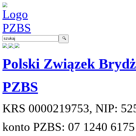
Polski Związek Bryd
PZBS
KRS
0000219753
, NIP:
52
konto PZBS:
07 1240 6175