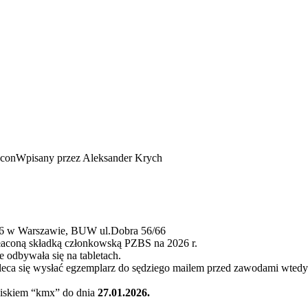
Wpisany przez Aleksander Krych
026 w Warszawie, BUW ul.Dobra 56/66
łaconą składką członkowską PZBS na 2026 r.
e odbywała się na tabletach.
ca się wysłać egzemplarz do sędziego mailem przed zawodami wtedy 
opiskiem “kmx” do dnia
27.01.2026.