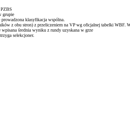
u PZBS
w grupie
e prowadzona klasyfikacja wspólna.
ików z obu stron) z przeliczeniem na VP wg oficjalnej tabelki WBF. 
ze wpisana średnia wyniku z rundy uzyskana w grze
rzyga selekcjoner.