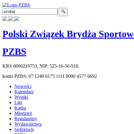
Polski Związek Brydża Sportow
PZBS
KRS
0000219753
, NIP:
525-16-56-918
,
konto PZBS:
07 1240 6175 1111 0000 4577 6692
Nowości
Kalendarz
Wyniki
Ligi
Kadra
Młodzież
Regulaminy
Wydawnictwa
Sędziowie