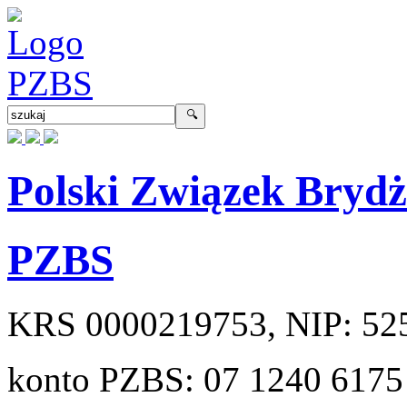
Polski Związek Bryd
PZBS
KRS
0000219753
, NIP:
52
konto PZBS:
07 1240 6175