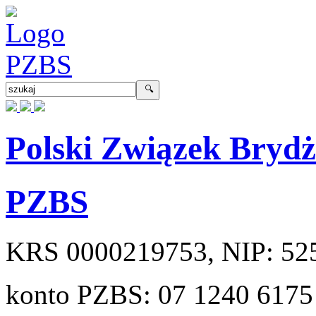
Polski Związek Bryd
PZBS
KRS
0000219753
, NIP:
52
konto PZBS:
07 1240 6175