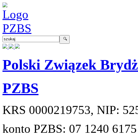
Polski Związek Bryd
PZBS
KRS
0000219753
, NIP:
52
konto PZBS:
07 1240 6175